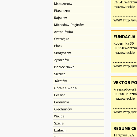
02-541 Warsz
Mszczonów
mazowieckie
Piaseczno
Rajszew
WWW:
http://
Michałów-Reginów
Antoniówka
FUNDACJA
Ostrołęka
Kopernika 30
Płock
00-950 Warsz
mazowieckie
Skaryszew
Żyrardów
WWW:
http://rw
Babice Nowe
Siedlce
Józefów
VEKTOR PO
Góra Kalwaria
Przejazdowa 2
05-800 Pruszk
Leszno
mazowieckie
Łomianki
Ciechanów
WWW:
http://ve
Wolica
Szeligi
RESUME CE
Izabelin
Targowa 32/7