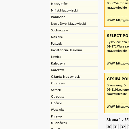
05-825 Grodzi
Moczydłów
mazowieckie
Mińsk Mazowiecki
Baniocha
WWW:
http://w
Nowy Dwór Mazowiecki
Sochaczew‎
SELECT PO
Nasielsk
Tyszkiewicza 
Pułtusk
01-172 Warsz
Konstancin-Jeziorna
mazowieckie
Łowicz
Kałęczyn
WWW:
http://w
Karczew
Ożarów Mazowiecki
GESIPA POL
Ołtarzew
Sikorskiego 5
05-119 Legion
Serock
mazowieckie
Otrębusy
Lipówki
WWW:
http://w
Wyszków
Pniewo
Strona 1 z 85
Milanówek
30
31
32