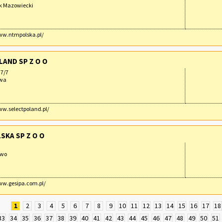
sk Mazowiecki
ww.ntmpolska.pl/
LAND SP Z O O
37/7
awa
ww.selectpoland.pl/
SKA SP Z O O
owo
ww.gesipa.com.pl/
1
2
3
4
5
6
7
8
9
10
11
12
13
14
15
16
17
18
33
34
35
36
37
38
39
40
41
42
43
44
45
46
47
48
49
50
51