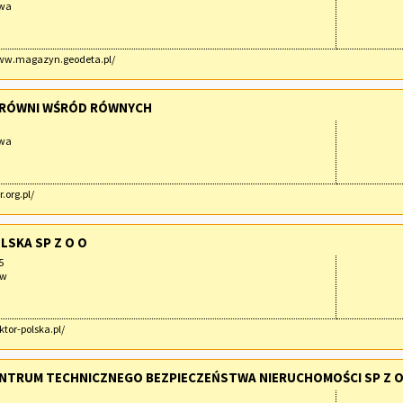
awa
www.magazyn.geodeta.pl/
 RÓWNI WŚRÓD RÓWNYCH
awa
r.org.pl/
LSKA SP Z O O
5
ów
ktor-polska.pl/
NTRUM TECHNICZNEGO BEZPIECZEŃSTWA NIERUCHOMOŚCI SP Z O