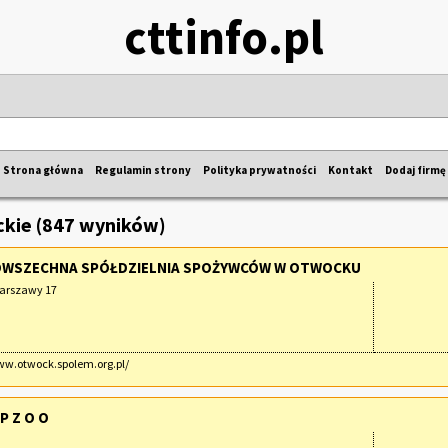
cttinfo.pl
Strona główna
Regulamin strony
Polityka prywatności
Kontakt
Dodaj firmę
kie (847 wyników)
OWSZECHNA SPÓŁDZIELNIA SPOŻYWCÓW W OTWOCKU
arszawy 17
ww.otwock.spolem.org.pl/
P Z O O