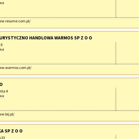
awa
www.resume.com.pl/
URYSTYCZNO HANDLOWA WARMOS SP Z O O
16
awa
www.warmos.com.pl/
 O
nta 4
awa
ww.brj.pl/
A SP Z O O
 33