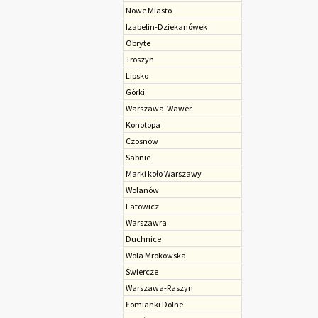
Nowe Miasto
Izabelin-Dziekanówek
Obryte
Troszyn
Lipsko
Górki
Warszawa-Wawer
Konotopa
Czosnów
Sabnie
Marki koło Warszawy
Wolanów
Latowicz
Warszawra
Duchnice
Wola Mrokowska
Świercze
Warszawa-Raszyn
Łomianki Dolne