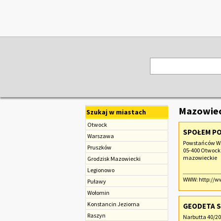
Mazowiec
Szukaj w miastach
Otwock
SPOŁEM P
Warszawa
Powstańców W
Pruszków
05-400 Otwock
mazowieckie
Grodzisk Mazowiecki
Legionowo
WWW:
http://w
Puławy
Wołomin
Konstancin Jeziorna
GEODETA S
Raszyn
Narbutta 40/20