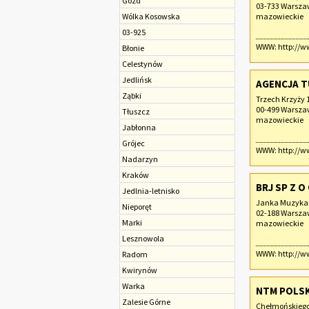
Gózd
03-733 Warsz
Wólka Kosowska
mazowieckie
03-925
WWW:
http://
Błonie
Celestynów
Jedlińsk
AGENCJA T
Ząbki
Trzech Krzyży 
00-499 Warsz
Tłuszcz
mazowieckie
Jabłonna
Grójec
WWW:
http://
Nadarzyn
Kraków
BRJ SP Z O
Jedlnia-letnisko
Janka Muzyka
Nieporęt
02-188 Warsz
Marki
mazowieckie
Lesznowola
WWW:
http://w
Radom
Kwirynów
Warka
NTM POLSK
Zalesie Górne
Chełmońskiego