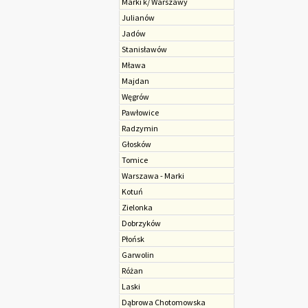
Marki k/ Warszawy
Julianów
Jadów
Stanisławów
Mława
Majdan
Węgrów
Pawłowice
Radzymin
Głosków
Tomice
Warszawa - Marki
Kotuń
Zielonka
Dobrzyków
Płońsk
Garwolin
Różan
Laski
Dąbrowa Chotomowska