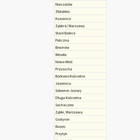
Nieczatów
Złotokłos
Kozienice
Ząbki k/ Warszawy
Stare Babice
Policzna
Brwinów
Wesoła
Nowa Wieś
Przysucha
Borkowo Kościelne
Jasienica
Sobienie-Jeziory
Długa Kościelna
Sochaczew
Ząbki, Warszawa
Gostynin
Rusiec
Przytyk