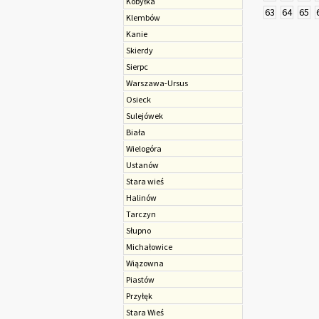
Kobyłka
63
64
65
Klembów
Kanie
Skierdy
Sierpc
Warszawa-Ursus
Osieck
Sulejówek
Biała
Wielogóra
Ustanów
Stara wieś
Halinów
Tarczyn
Słupno
Michałowice
Wiązowna
Piastów
Przyłęk
Stara Wieś