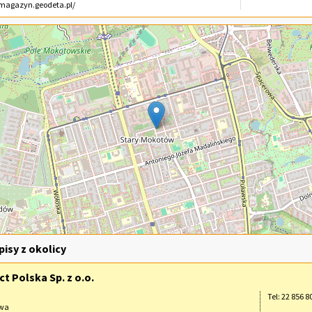
magazyn.geodeta.pl/
isy z okolicy
t Polska Sp. z o.o.
Tel: 22 856 8
awa