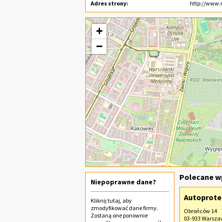
Adres strony:
http://www.
+
−
Polecane wp
Niepoprawne dane?
Autoprotec
Kliknij
tutaj
, aby
zmodyfikować dane firmy.
Obrońców 14
Zostaną one ponownie
03-933 Warsz