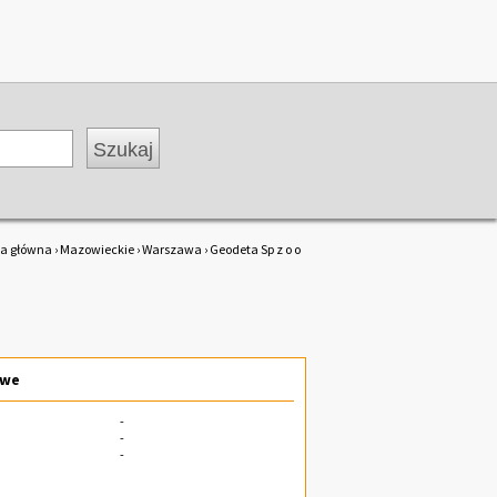
na główna
›
Mazowieckie
›
Warszawa
› Geodeta Sp z o o
owe
-
-
-