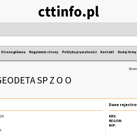
cttinfo.pl
Strona główna
Regulamin strony
Polityka prywatności
Kontakt
Dodaj firmę
Stro
GEODETA SP Z O O
Dane rejestr
/20
KRS:
REGON:
NIP:
e