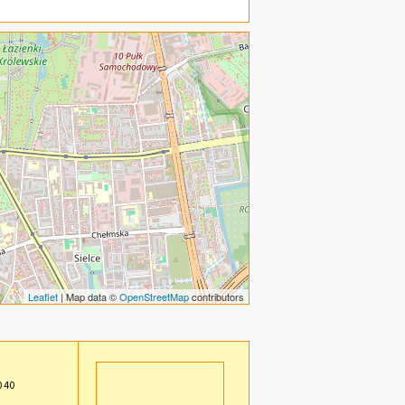
Leaflet
| Map data ©
OpenStreetMap
contributors
0 40