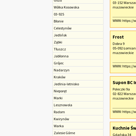
Gózd
03-152 Warsz
Wólka Kosowska
mazowieckie
03-925
WWW:
https://
Błonie
Celestynów
Jedlińsk
Frost
Ząbki
Dobra 9
05-092 Łomian
Tłuszcz
mazowieckie
Jabłonna
Grójec
WWW:
https://
Nadarzyn
Kraków
Supon BC In
Jedlnia-letnisko
Poleczki 9a
Nieporęt
02-822 Warsz
Marki
mazowieckie
Lesznowola
WWW:
https://
Radom
Kwirynów
Warka
Kuchnie Św
Zalesie Górne
Gdańska 34