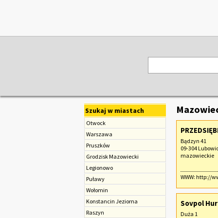
Mazowiec
Szukaj w miastach
Otwock
PRZEDSIĘB
Warszawa
Bądzyn 41
Pruszków
09-304 Lubowi
mazowieckie
Grodzisk Mazowiecki
Legionowo
WWW:
http://
Puławy
Wołomin
Konstancin Jeziorna
Sovpol Hur
Raszyn
Duża 1