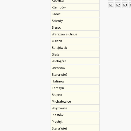
Kobyłka
61
62
63
Klembów
Kanie
Skierdy
Sierpc
Warszawa-Ursus
Osieck
Sulejówek
Biała
Wielogóra
Ustanów
Stara wieś
Halinów
Tarczyn
Słupno
Michałowice
Wiązowna
Piastów
Przyłęk
Stara Wieś