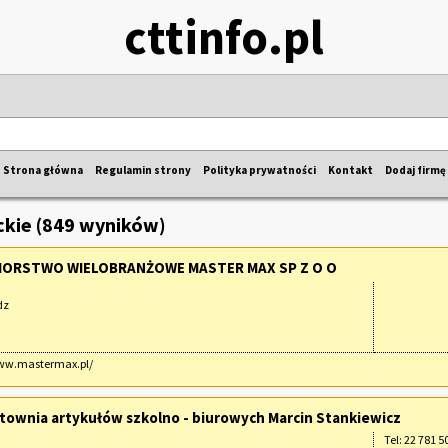
cttinfo.pl
Strona główna
Regulamin strony
Polityka prywatności
Kontakt
Dodaj firmę
kie (849 wyników)
IORSTWO WIELOBRANŻOWE MASTER MAX SP Z O O
dz
www.mastermax.pl/
townia artykułów szkolno - biurowych Marcin Stankiewicz
Tel: 22 781 5