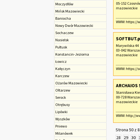
05-152 Czosnó
Moczydłów
mazowieckie
Mińsk Mazowiecki
Baniocha
WWW:
https:/
Nowy Dwór Mazowiecki
Sochaczew‎
SOFTBUT.p
Nasielsk
Marywilska 44
Pułtusk
03-042 Warsz
Konstancin-Jeziorna
mazowieckie
Łowicz
Kałęczyn
WWW:
https://s
Karczew
Ożarów Mazowiecki
ARCHAIOS 
Ołtarzew
Stanisława Kie
00-728 Warsz
Serock
mazowieckie
Otrębusy
Lipówki
WWW:
http://w
Wyszków
Pniewo
Strona 50 z 8
Milanówek
28
29
30