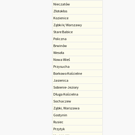
Nieczatów
Złotokłos
Kozienice
Ząbki k/ Warszawy
Stare Babice
Policzna
Brwinów
Wesoła
Nowa Wieś
Przysucha
Borkowo Kościelne
Jasienica
Sobienie-Jeziory
Długa Kościelna
Sochaczew
Ząbki, Warszawa
Gostynin
Rusiec
Przytyk