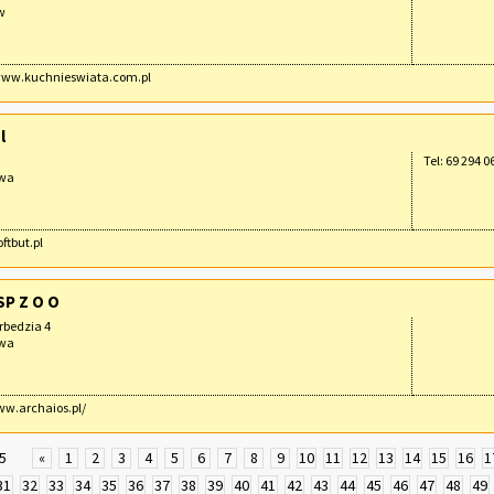
w
/www.kuchnieswiata.com.pl
l
Tel: 69 294 0
awa
oftbut.pl
SP Z O O
rbedzia 4
awa
ww.archaios.pl/
5
«
1
2
3
4
5
6
7
8
9
10
11
12
13
14
15
16
1
31
32
33
34
35
36
37
38
39
40
41
42
43
44
45
46
47
48
49