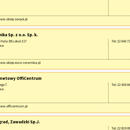
www.sklep.sovpol.pl
ka Sp. z o.o. Sp. k.
 Hala 3B Lokal 217
Tel: 22 642 7
awa
www.sklep.euro-ceramika.pl
rnetowy OffiCentrum
ego 7
Tel: 22 436 6
awa
www.officentrum.pl
rad, Zawadzki Sp.J.
Tel: 22 819 0