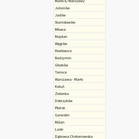
Marki k/ Warszawy
Julianów
Jadów
Stanisławów
Mława
Majdan
Węgrów
Pawłowice
Radzymin
Głosków
Tomice
Warszawa - Marki
Kotuń
Zielonka
Dobrzyków
Płońsk
Garwolin
Różan
Laski
Dąbrowa Chotomowska