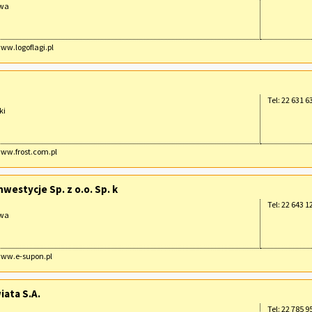
awa
www.logoflagi.pl
Tel: 22 631 6
ki
www.frost.com.pl
westycje Sp. z o.o. Sp. k
Tel: 22 643 1
awa
www.e-supon.pl
iata S.A.
Tel: 22 785 9