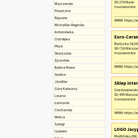
05-270 Marki
Mszczonów
mazowieckie
Piaseczno
Rajszew
WWW:
https://
Michałów-Reginów
Antoniówka
Euro-Cerami
Ostrołęka
Bartycka 24/26
Płock
00-716 Warsz
mazowieckie
Skaryszew
Żyrardów
WWW:
https://
Babice Nowe
Siedlce
Józefów
Sklep inte
Góra Kalwaria
Gierdziejewski
02-495 Warsz
Leszno
mazowieckie
Łomianki
Ciechanów
WWW:
https://
Wolica
Szeligi
LOGO Jacyg
Izabelin
Modlińska 266