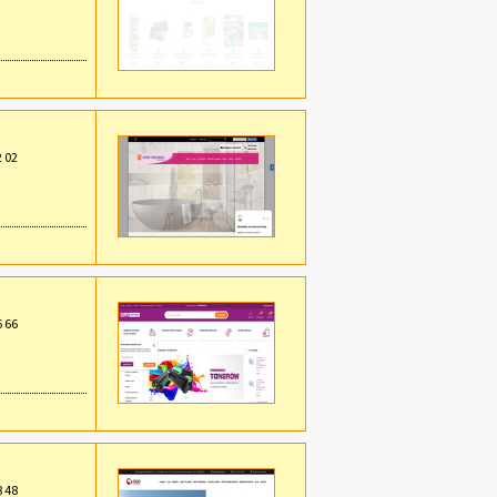
2 02
6 66
8 48