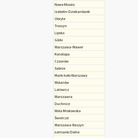
Nowe Miasto
Izabelin-Dziekanówek
Obryte
Troszyn
Lipsko
Górki
Warszawa-Wawer
Konotopa
Czosnów
Sabnie
Marki koło Warszawy
Wolanów
Latowicz
Warszawra
Duchnice
Wola Mrokowska
Świercze
Warszawa-Raszyn
Łomianki Dolne