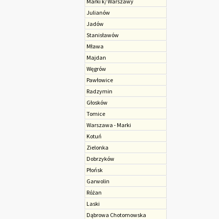
Marki k/ Warszawy
Julianów
Jadów
Stanisławów
Mława
Majdan
Węgrów
Pawłowice
Radzymin
Głosków
Tomice
Warszawa - Marki
Kotuń
Zielonka
Dobrzyków
Płońsk
Garwolin
Różan
Laski
Dąbrowa Chotomowska