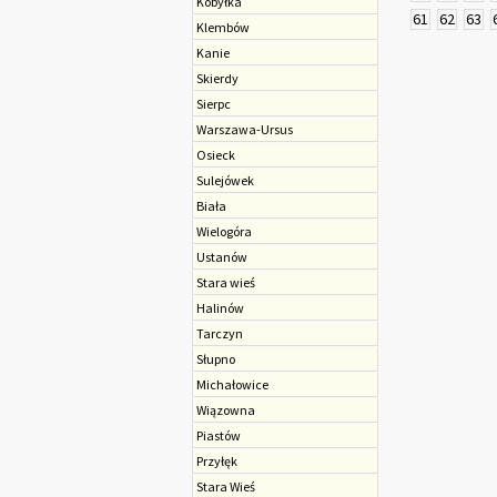
Kobyłka
61
62
63
Klembów
Kanie
Skierdy
Sierpc
Warszawa-Ursus
Osieck
Sulejówek
Biała
Wielogóra
Ustanów
Stara wieś
Halinów
Tarczyn
Słupno
Michałowice
Wiązowna
Piastów
Przyłęk
Stara Wieś