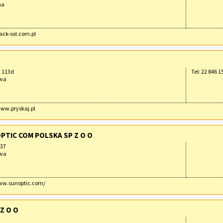
ha
pack-sol.com.pl
i 113d
Tel: 22 846 1
awa
www.pryskaj.pl
TIC COM POLSKA SP Z O O
37
awa
www.sunoptic.com/
Z O O