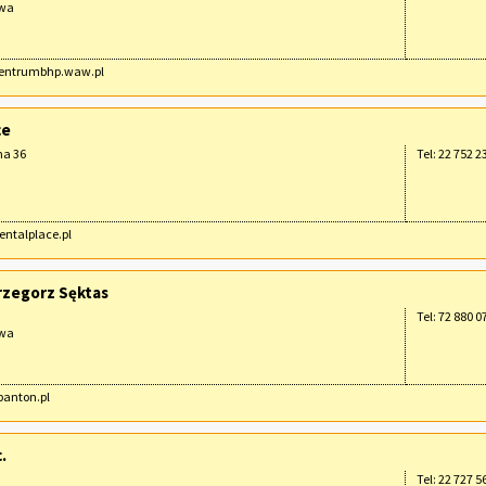
awa
/centrumbhp.waw.pl
ce
na 36
Tel: 22 752 2
dentalplace.pl
zegorz Sęktas
Tel: 72 880 0
awa
spanton.pl
.
Tel: 22 727 5