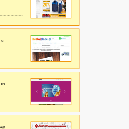
3 51
7 89
6 68