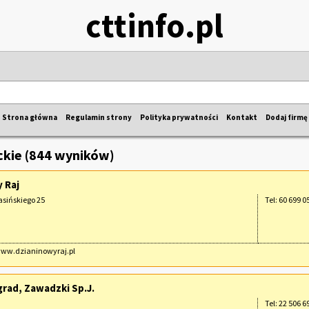
cttinfo.pl
Strona główna
Regulamin strony
Polityka prywatności
Kontakt
Dodaj firmę
kie (844 wyników)
 Raj
sińskiego 25
Tel: 60 699 0
www.dzianinowyraj.pl
rad, Zawadzki Sp.J.
Tel: 22 506 6