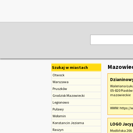
Mazowiec
Szukaj w miastach
Otwock
Dzianinowy
Warszawa
Waleriana Łuka
Pruszków
05-820 Piastów
mazowieckie
Grodzisk Mazowiecki
Legionowo
WWW:
https://
Puławy
Wołomin
Konstancin Jeziorna
LOGO Jacyg
Raszyn
Modlińska 266