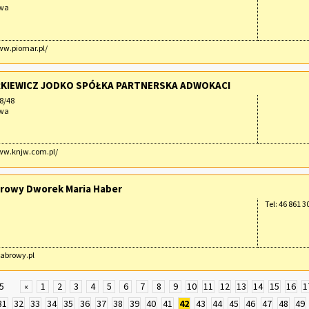
awa
ww.piomar.pl/
KIEWICZ JODKO SPÓŁKA PARTNERSKA ADWOKACI
78/48
awa
ww.knjw.com.pl/
rowy Dworek Maria Haber
Tel: 46 861 3
habrowy.pl
5
«
1
2
3
4
5
6
7
8
9
10
11
12
13
14
15
16
1
31
32
33
34
35
36
37
38
39
40
41
42
43
44
45
46
47
48
49