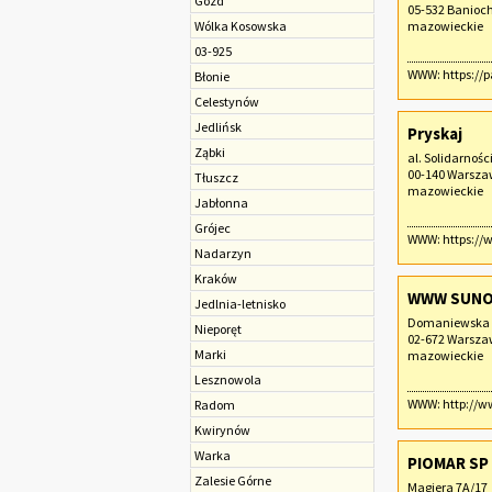
Gózd
05-532 Banioc
Wólka Kosowska
mazowieckie
03-925
WWW:
https://
Błonie
Celestynów
Jedlińsk
Pryskaj
Ząbki
al. Solidarnośc
00-140 Warsz
Tłuszcz
mazowieckie
Jabłonna
Grójec
WWW:
https://
Nadarzyn
Kraków
WWW SUNOP
Jedlnia-letnisko
Domaniewska 
Nieporęt
02-672 Warsz
Marki
mazowieckie
Lesznowola
WWW:
http://
Radom
Kwirynów
Warka
PIOMAR SP 
Zalesie Górne
Magiera 7A/17