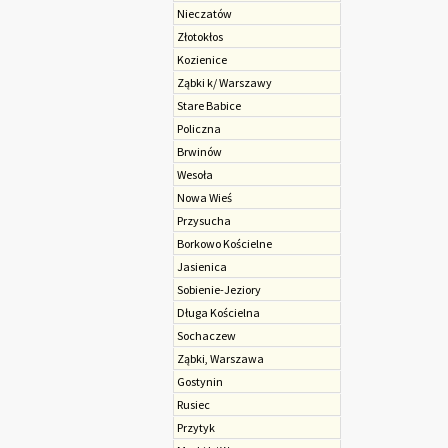
Nieczatów
Złotokłos
Kozienice
Ząbki k/ Warszawy
Stare Babice
Policzna
Brwinów
Wesoła
Nowa Wieś
Przysucha
Borkowo Kościelne
Jasienica
Sobienie-Jeziory
Długa Kościelna
Sochaczew
Ząbki, Warszawa
Gostynin
Rusiec
Przytyk