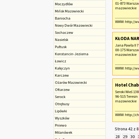
01-873 Warsz
Moczydłów
mazowieckie
Mińsk Mazowiecki
Baniocha
WWW:
http://w
Nowy Dwór Mazowiecki
Sochaczew‎
KŁODA NAR
Nasielsk
Jana Pawła II 
Pułtusk
00-175 Warsz
Konstancin-Jeziorna
mazowieckie
Łowicz
Kałęczyn
WWW:
http://w
Karczew
Ożarów Mazowiecki
Hotel Chab
Ołtarzew
Seroki Wieś 138
96-515 Teresin
Serock
mazowieckie
Otrębusy
Lipówki
WWW:
http://c
Wyszków
Pniewo
Strona 42 z 8
Milanówek
28
29
30