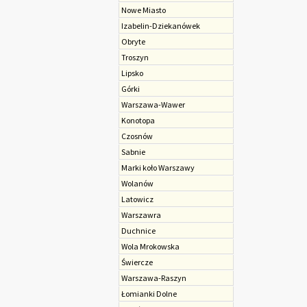
Nowe Miasto
Izabelin-Dziekanówek
Obryte
Troszyn
Lipsko
Górki
Warszawa-Wawer
Konotopa
Czosnów
Sabnie
Marki koło Warszawy
Wolanów
Latowicz
Warszawra
Duchnice
Wola Mrokowska
Świercze
Warszawa-Raszyn
Łomianki Dolne