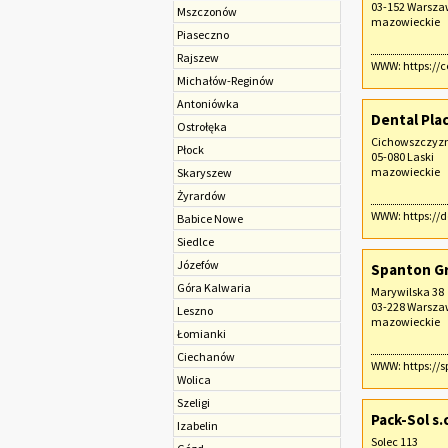
03-152 Warsz
Mszczonów
mazowieckie
Piaseczno
Rajszew
WWW:
https:/
Michałów-Reginów
Antoniówka
Dental Pla
Ostrołęka
Cichowszczyz
Płock
05-080 Laski
mazowieckie
Skaryszew
Żyrardów
WWW:
https://
Babice Nowe
Siedlce
Józefów
Spanton Gr
Góra Kalwaria
Marywilska 38
03-228 Warsz
Leszno
mazowieckie
Łomianki
Ciechanów
WWW:
https://
Wolica
Szeligi
Pack-Sol s.c
Izabelin
Solec 113