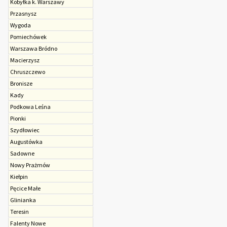
Kobyłka k. Warszawy
Przasnysz
Wygoda
Pomiechówek
Warszawa Bródno
Macierzysz
Chruszczewo
Bronisze
Kady
Podkowa Leśna
Pionki
Szydłowiec
Augustówka
Sadowne
Nowy Prażmów
Kiełpin
Pęcice Małe
Glinianka
Teresin
Falenty Nowe