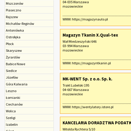
04-035 Warszawa
Mszczonów
mazowieckie
Piaseczno
Rajszew
WWW:
https://magazynauto.pl
Michałów-Reginów
Antoniówka
Magazyn Tkanin X.Qual-tex
Ostrołęka
Wał Miedzeszyński 646
Płock
03-994 Warszawa
mazowieckie
Skaryszew
Żyrardów
WWW:
https://magazyntkanin.pl
Babice Nowe
Siedlce
Józefów
MK-WENT Sp. z o.o. Sp. k.
Góra Kalwaria
Trakt Lubelski 195
04-667 Warszawa
Leszno
mazowieckie
Łomianki
Ciechanów
WWW:
https://wentylatory.istore.pl
Wolica
Szeligi
KANCELARIA DORADZTWA PODATK
Izabelin
Witolda Rychtera 5/10