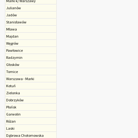
Marki k/ Warszawy
Julianów
Jadów
Stanisławów
Mława
Majdan
Węgrów
Pawłowice
Radzymin
Głosków
Tomice
Warszawa - Marki
Kotuń
Zielonka
Dobrzyków
Płońsk
Garwolin
Różan
Laski
Dąbrowa Chotomowska