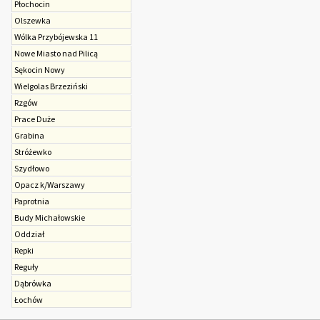
Płochocin
Olszewka
Wólka Przybójewska 11
Nowe Miasto nad Pilicą
Sękocin Nowy
Wielgolas Brzeziński
Rzgów
Prace Duże
Grabina
Stróżewko
Szydłowo
Opacz k/Warszawy
Paprotnia
Budy Michałowskie
Oddział
Repki
Reguły
Dąbrówka
Łochów