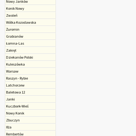
Nowy Janków
Konik Nowy
Zwoleń
Wólka Kozodawska
Żuromin
Grabianów
Łomna-Las
Zakręt
Dziekanów Polski
Kuleszówka
Warsaw
Raszyn - Rybie
Latchorzew
Baletowa 12
Janki
Kuczbork-Wieś
Nowy Konik
Zbuczyn
Iłża
Rembertów