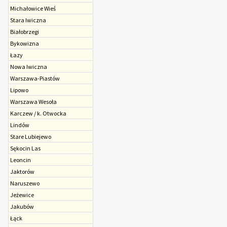
Michałowice Wieś
Stara Iwiczna
Białobrzegi
Bykowizna
Łazy
Nowa Iwiczna
Warszawa-Piastów
Lipowo
Warszawa Wesoła
Karczew / k. Otwocka
Lindów
Stare Lubiejewo
Sękocin Las
Leoncin
Jaktorów
Naruszewo
Jeżewice
Jakubów
Łąck