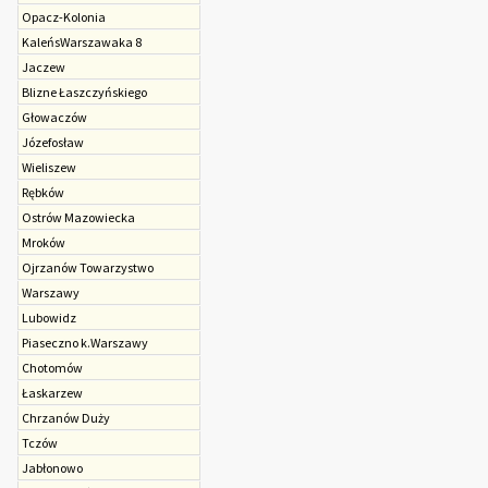
Opacz-Kolonia
KaleńsWarszawaka 8
Jaczew
Blizne Łaszczyńskiego
Głowaczów
Józefosław
Wieliszew
Rębków
Ostrów Mazowiecka
Mroków
Ojrzanów Towarzystwo
Warszawy
Lubowidz
Piaseczno k.Warszawy
Chotomów
Łaskarzew
Chrzanów Duży
Tczów
Jabłonowo