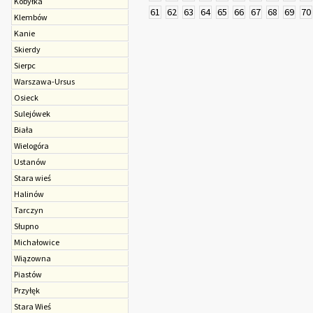
Kobyłka
61
62
63
64
65
66
67
68
69
70
Klembów
Kanie
Skierdy
Sierpc
Warszawa-Ursus
Osieck
Sulejówek
Biała
Wielogóra
Ustanów
Stara wieś
Halinów
Tarczyn
Słupno
Michałowice
Wiązowna
Piastów
Przyłęk
Stara Wieś