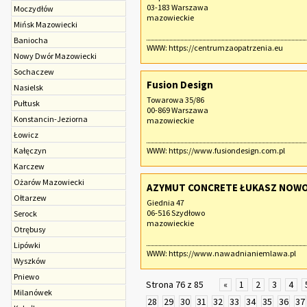
03-183 Warszawa
Moczydłów
mazowieckie
Mińsk Mazowiecki
Baniocha
WWW:
https://centrumzaopatrzenia.eu
Nowy Dwór Mazowiecki
Sochaczew‎
Fusion Design
Nasielsk
Towarowa 35/86
Pułtusk
00-869 Warszawa
Konstancin-Jeziorna
mazowieckie
Łowicz
Kałęczyn
WWW:
https://www.fusiondesign.com.pl
Karczew
Ożarów Mazowiecki
AZYMUT CONCRETE ŁUKASZ NOW
Ołtarzew
Giednia 47
06-516 Szydłowo
Serock
mazowieckie
Otrębusy
Lipówki
WWW:
https://www.nawadnianiemlawa.pl
Wyszków
Pniewo
Strona 76 z 85
«
1
2
3
4
Milanówek
28
29
30
31
32
33
34
35
36
37