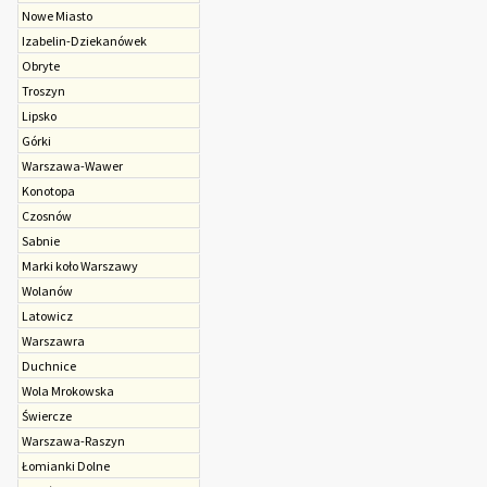
Nowe Miasto
Izabelin-Dziekanówek
Obryte
Troszyn
Lipsko
Górki
Warszawa-Wawer
Konotopa
Czosnów
Sabnie
Marki koło Warszawy
Wolanów
Latowicz
Warszawra
Duchnice
Wola Mrokowska
Świercze
Warszawa-Raszyn
Łomianki Dolne