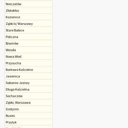
Nieczatów
Złotokłos
Kozienice
Ząbki k/ Warszawy
Stare Babice
Policzna
Brwinów
Wesoła
Nowa Wieś
Przysucha
Borkowo Kościelne
Jasienica
Sobienie-Jeziory
Długa Kościelna
Sochaczew
Ząbki, Warszawa
Gostynin
Rusiec
Przytyk