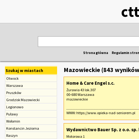
ct
Strona główna
Regulamin stro
Mazowieckie (843 wyników
Szukaj w miastach
Otwock
Home & Care Engel s.c.
Warszawa
Żurawia 43 lok.307
Pruszków
00-680 Warszawa
mazowieckie
Grodzisk Mazowiecki
Legionowo
WWW:
https://www.opieka-nad-seniorem.pl
Puławy
Wołomin
Konstancin Jeziorna
Wydawnictwo Bauer Sp. z o.o. sp. 
Raszyn
Motorowa 1