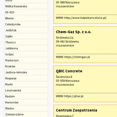
Gózd
03-980 Warszawa
Wólka Kosowska
mazowieckie
03-925
WWW:
http://www.kdpwkancelaria.pl/
Błonie
Celestynów
Jedlińsk
Chem-Gaz Sp. z o.o.
Ząbki
Stróżewko 2a
09-442 Stróżewko
Tłuszcz
mazowieckie
Jabłonna
Grójec
WWW:
https://chemgaz.pl
Nadarzyn
Kraków
QBIC Concrete
Jedlnia-letnisko
Świdnicka 8
Nieporęt
03-509 Warszawa
Marki
mazowieckie
Lesznowola
WWW:
https://qhar.pl
Radom
Kwirynów
Warka
Centrum Zaopatrzenia
Zalesie Górne
Ekspresowa 7