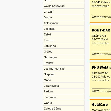
Gózd
05-540 Zalesie
Wólka Kosowska
mazowieckie
03-925
WWW:
http://w
Błonie
Celestynów
Jedlińsk
KONT-DAR M
Ząbki
Okólna 43E
05-270 Marki
Tłuszcz
mazowieckie
Jabłonna
Grójec
WWW:
http://w
Nadarzyn
Kraków
PHU Wektr
Jedlnia-letnisko
Składowa 6A
Nieporęt
24-100 Puławy
Marki
mazowieckie
Lesznowola
WWW:
https://w
Radom
Kwirynów
Warka
GoldCare
Zalesie Górne
Mortkowicza 5