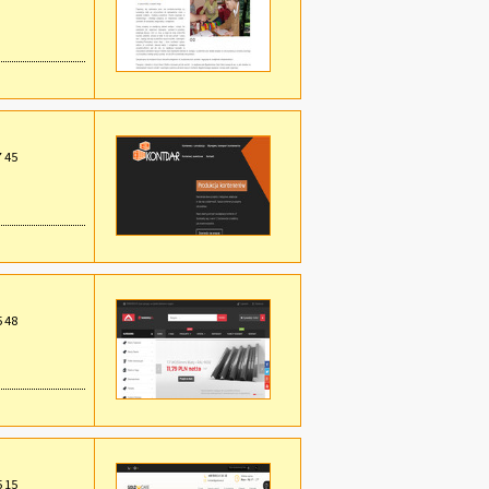
7 45
5 48
5 15