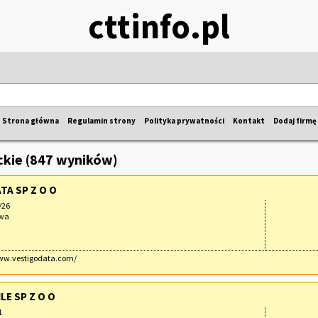
cttinfo.pl
Strona główna
Regulamin strony
Polityka prywatności
Kontakt
Dodaj firmę
kie (847 wyników)
TA SP Z O O
/26
awa
www.vestigodata.com/
LE SP Z O O
1