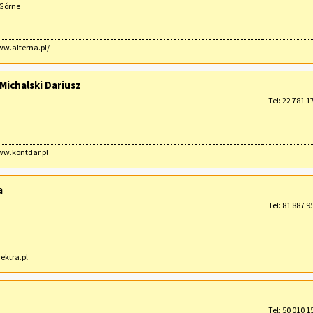
 Górne
ww.alterna.pl/
ichalski Dariusz
Tel: 22 781 1
ww.kontdar.pl
a
Tel: 81 887 9
ektra.pl
Tel: 50 010 1