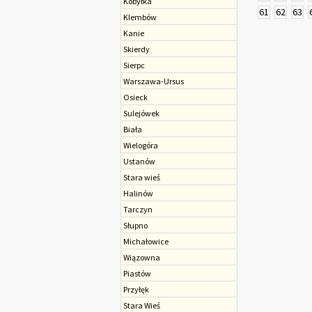
Kobyłka
61
62
63
Klembów
Kanie
Skierdy
Sierpc
Warszawa-Ursus
Osieck
Sulejówek
Biała
Wielogóra
Ustanów
Stara wieś
Halinów
Tarczyn
Słupno
Michałowice
Wiązowna
Piastów
Przyłęk
Stara Wieś