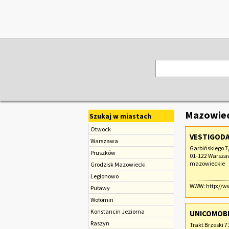
Mazowiec
Szukaj w miastach
Otwock
VESTIGODA
Warszawa
Garbińskiego 7
Pruszków
01-122 Warsz
mazowieckie
Grodzisk Mazowiecki
Legionowo
WWW:
http://
Puławy
Wołomin
Konstancin Jeziorna
UNICOMOBI
Raszyn
Trakt Brzeski 7