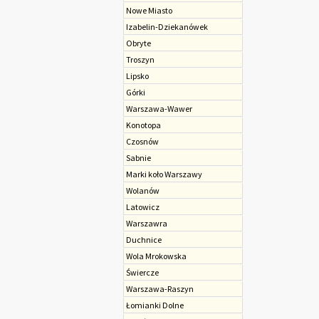
Nowe Miasto
Izabelin-Dziekanówek
Obryte
Troszyn
Lipsko
Górki
Warszawa-Wawer
Konotopa
Czosnów
Sabnie
Marki koło Warszawy
Wolanów
Latowicz
Warszawra
Duchnice
Wola Mrokowska
Świercze
Warszawa-Raszyn
Łomianki Dolne