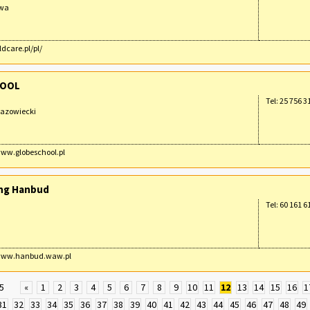
awa
ldcare.pl/pl/
HOOL
Tel: 25 756 3
Mazowiecki
www.globeschool.pl
ing Hanbud
Tel: 60 161 6
/www.hanbud.waw.pl
5
«
1
2
3
4
5
6
7
8
9
10
11
12
13
14
15
16
1
31
32
33
34
35
36
37
38
39
40
41
42
43
44
45
46
47
48
49