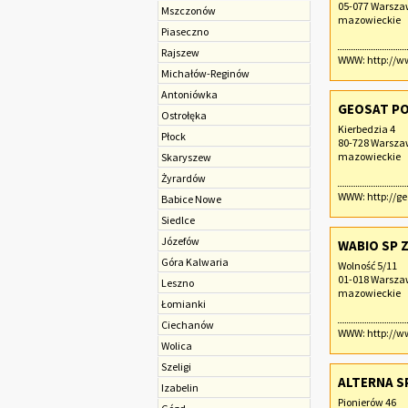
05-077 Warsz
Mszczonów
mazowieckie
Piaseczno
Rajszew
WWW:
http://w
Michałów-Reginów
Antoniówka
GEOSAT PO
Ostrołęka
Kierbedzia 4
Płock
80-728 Warsz
mazowieckie
Skaryszew
Żyrardów
WWW:
http://ge
Babice Nowe
Siedlce
Józefów
WABIO SP Z
Góra Kalwaria
Wolność 5/11
01-018 Warsz
Leszno
mazowieckie
Łomianki
Ciechanów
WWW:
http://
Wolica
Szeligi
ALTERNA SP
Izabelin
Pionierów 46