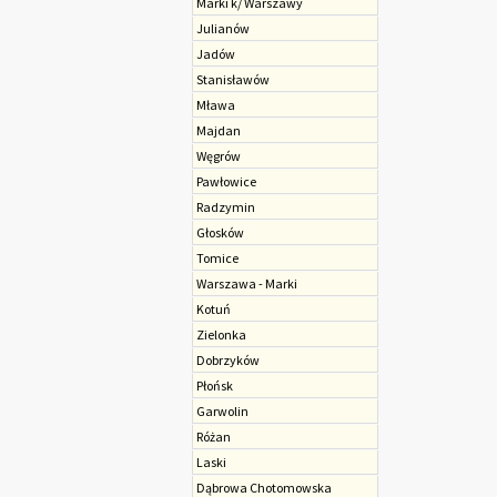
Marki k/ Warszawy
Julianów
Jadów
Stanisławów
Mława
Majdan
Węgrów
Pawłowice
Radzymin
Głosków
Tomice
Warszawa - Marki
Kotuń
Zielonka
Dobrzyków
Płońsk
Garwolin
Różan
Laski
Dąbrowa Chotomowska