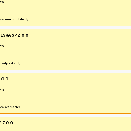
awa
ww.unicomobile.pl/
LSKA SP Z O O
awa
osatpolska.pl/
 O O
awa
www.wabio.de/
 Z O O