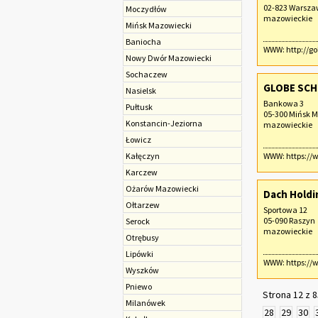
02-823 Warsz
Moczydłów
mazowieckie
Mińsk Mazowiecki
Baniocha
WWW:
http://go
Nowy Dwór Mazowiecki
Sochaczew‎
GLOBE SC
Nasielsk
Bankowa 3
Pułtusk
05-300 Mińsk 
Konstancin-Jeziorna
mazowieckie
Łowicz
Kałęczyn
WWW:
https://
Karczew
Ożarów Mazowiecki
Dach Hold
Ołtarzew
Sportowa 12
05-090 Raszyn
Serock
mazowieckie
Otrębusy
Lipówki
WWW:
https:/
Wyszków
Pniewo
Strona 12 z 8
Milanówek
28
29
30