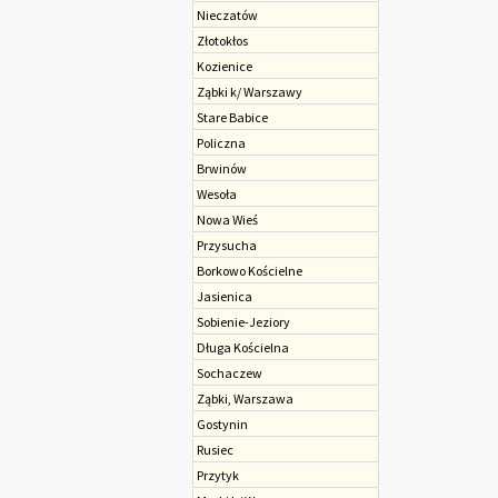
Nieczatów
Złotokłos
Kozienice
Ząbki k/ Warszawy
Stare Babice
Policzna
Brwinów
Wesoła
Nowa Wieś
Przysucha
Borkowo Kościelne
Jasienica
Sobienie-Jeziory
Długa Kościelna
Sochaczew
Ząbki, Warszawa
Gostynin
Rusiec
Przytyk