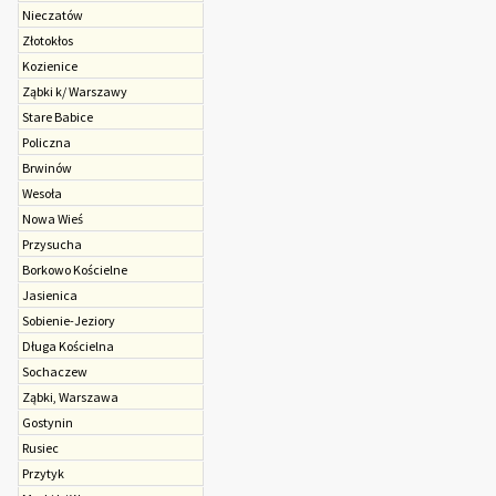
Nieczatów
Złotokłos
Kozienice
Ząbki k/ Warszawy
Stare Babice
Policzna
Brwinów
Wesoła
Nowa Wieś
Przysucha
Borkowo Kościelne
Jasienica
Sobienie-Jeziory
Długa Kościelna
Sochaczew
Ząbki, Warszawa
Gostynin
Rusiec
Przytyk