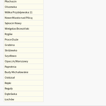
Płochocin
Olszewka
Wólka Przybójewska 11
Nowe Miasto nad Pilicą
Sękocin Nowy
Wielgolas Brzeziński
Rzgów
Prace Duże
Grabina
Stróżewko
Szydłowo
Opacz k/Warszawy
Paprotnia
Budy Michałowskie
Oddział
Repki
Reguły
Dąbrówka
Łochów