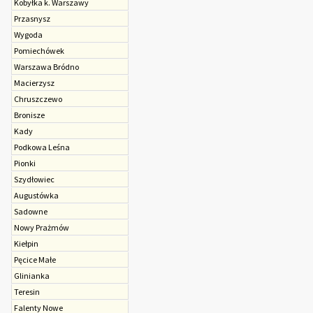
Kobyłka k. Warszawy
Przasnysz
Wygoda
Pomiechówek
Warszawa Bródno
Macierzysz
Chruszczewo
Bronisze
Kady
Podkowa Leśna
Pionki
Szydłowiec
Augustówka
Sadowne
Nowy Prażmów
Kiełpin
Pęcice Małe
Glinianka
Teresin
Falenty Nowe