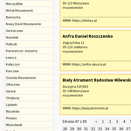
03-113 Warszawa
Moczydłów
mazowieckie
Mińsk Mazowiecki
Baniocha
WWW:
https://elistwy.pl
Nowy Dwór Mazowiecki
Sochaczew‎
Anfra Daniel Roszczenko
Nasielsk
Zegrzyńska 11
Pułtusk
05-110 Jabłonna
Konstancin-Jeziorna
mazowieckie
Łowicz
Kałęczyn
WWW:
https://anfra-okucia.pl
Karczew
Ożarów Mazowiecki
Biały Atrament Radosław Milewsk
Ołtarzew
Aluzyjna 21F/810
03-148 Warszawa
Serock
mazowieckie
Otrębusy
Lipówki
WWW:
https://bialyatrament.pl
Wyszków
Pniewo
Strona 47 z 85
«
1
2
3
4
Milanówek
28
29
30
31
32
33
34
35
36
37