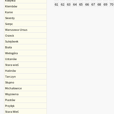
Kobyłka
61
62
63
64
65
66
67
68
69
70
Klembów
Kanie
Skierdy
Sierpc
Warszawa-Ursus
Osieck
Sulejówek
Biała
Wielogóra
Ustanów
Stara wieś
Halinów
Tarczyn
Słupno
Michałowice
Wiązowna
Piastów
Przyłęk
Stara Wieś