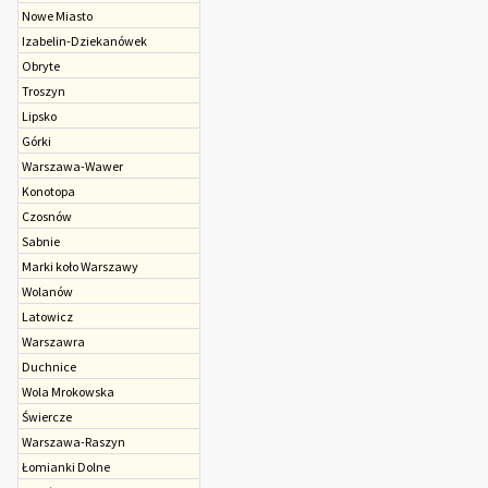
Nowe Miasto
Izabelin-Dziekanówek
Obryte
Troszyn
Lipsko
Górki
Warszawa-Wawer
Konotopa
Czosnów
Sabnie
Marki koło Warszawy
Wolanów
Latowicz
Warszawra
Duchnice
Wola Mrokowska
Świercze
Warszawa-Raszyn
Łomianki Dolne