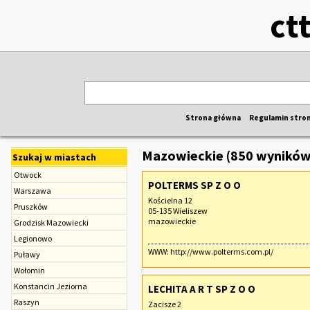
ct
Strona główna
Regulamin stro
Mazowieckie (850 wyników
Szukaj w miastach
Otwock
POLTERMS SP Z O O
Warszawa
Kościelna 12
Pruszków
05-135 Wieliszew
mazowieckie
Grodzisk Mazowiecki
Legionowo
WWW:
http://www.polterms.com.pl/
Puławy
Wołomin
Konstancin Jeziorna
LECHITA A R T SP Z O O
Raszyn
Zacisze 2