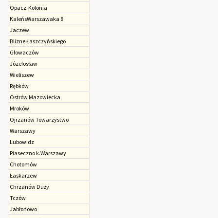
Opacz-Kolonia
KaleńsWarszawaka 8
Jaczew
Blizne Łaszczyńskiego
Głowaczów
Józefosław
Wieliszew
Rębków
Ostrów Mazowiecka
Mroków
Ojrzanów Towarzystwo
Warszawy
Lubowidz
Piaseczno k.Warszawy
Chotomów
Łaskarzew
Chrzanów Duży
Tczów
Jabłonowo