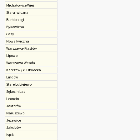
Michałowice Wieś
Stara Iwiczna
Białobrzegi
Bykowizna
Łazy
Nowa Iwiczna
Warszawa-Piastów
Lipowo
Warszawa Wesoła
Karczew / k. Otwocka
Lindów
Stare Lubiejewo
Sękocin Las
Leoncin
Jaktorów
Naruszewo
Jeżewice
Jakubów
Łąck