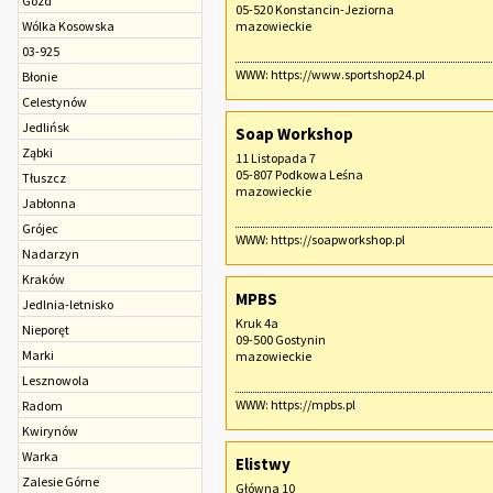
Gózd
05-520 Konstancin-Jeziorna
Wólka Kosowska
mazowieckie
03-925
WWW:
https://www.sportshop24.pl
Błonie
Celestynów
Jedlińsk
Soap Workshop
Ząbki
11 Listopada 7
05-807 Podkowa Leśna
Tłuszcz
mazowieckie
Jabłonna
Grójec
WWW:
https://soapworkshop.pl
Nadarzyn
Kraków
MPBS
Jedlnia-letnisko
Kruk 4a
Nieporęt
09-500 Gostynin
Marki
mazowieckie
Lesznowola
WWW:
https://mpbs.pl
Radom
Kwirynów
Warka
Elistwy
Zalesie Górne
Główna 10