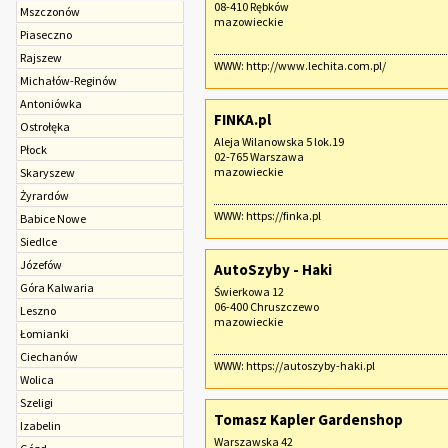
08-410 Rębków
Mszczonów
mazowieckie
Piaseczno
Rajszew
WWW:
http://www.lechita.com.pl/
Michałów-Reginów
Antoniówka
FINKA.pl
Ostrołęka
Aleja Wilanowska 5 lok.19
Płock
02-765 Warszawa
mazowieckie
Skaryszew
Żyrardów
WWW:
https://finka.pl
Babice Nowe
Siedlce
Józefów
AutoSzyby - Haki
Góra Kalwaria
Świerkowa 12
06-400 Chruszczewo
Leszno
mazowieckie
Łomianki
Ciechanów
WWW:
https://autoszyby-haki.pl
Wolica
Szeligi
Tomasz Kapler Gardenshop
Izabelin
Warszawska 42