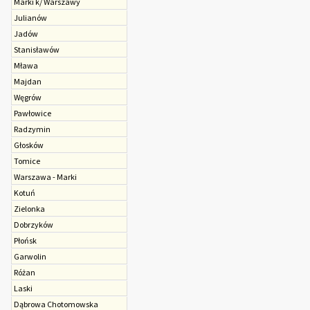
Marki k/ Warszawy
Julianów
Jadów
Stanisławów
Mława
Majdan
Węgrów
Pawłowice
Radzymin
Głosków
Tomice
Warszawa - Marki
Kotuń
Zielonka
Dobrzyków
Płońsk
Garwolin
Różan
Laski
Dąbrowa Chotomowska