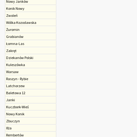
Nowy Janków
Konik Nowy
Zwoleń
Wólka Kozodawska
Żuromin
Grabianów
Łomna-Las
Zakręt
Dziekanów Polski
Kuleszówka
Warsaw
Raszyn - Rybie
Latchorzew
Baletowa 12
Janki
Kuczbork-Wieś
Nowy Konik
Zbuczyn
Iłża
Rembertów