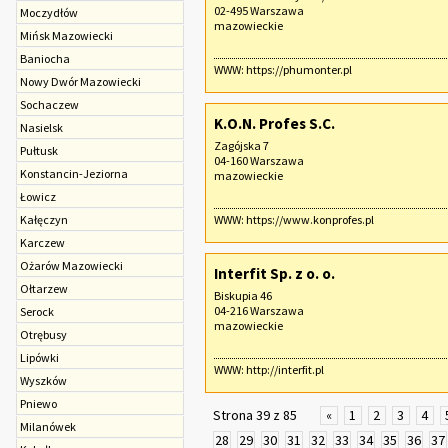
02-495 Warszawa
Moczydłów
mazowieckie
Mińsk Mazowiecki
Baniocha
WWW:
https://phumonter.pl
Nowy Dwór Mazowiecki
Sochaczew‎
K.O.N. Profes S.C.
Nasielsk
Zagójska 7
Pułtusk
04-160 Warszawa
Konstancin-Jeziorna
mazowieckie
Łowicz
Kałęczyn
WWW:
https://www.konprofes.pl
Karczew
Ożarów Mazowiecki
Interfit Sp. z o. o.
Ołtarzew
Biskupia 46
04-216 Warszawa
Serock
mazowieckie
Otrębusy
Lipówki
WWW:
http://interfit.pl
Wyszków
Pniewo
Strona 39 z 85
«
1
2
3
4
Milanówek
28
29
30
31
32
33
34
35
36
37