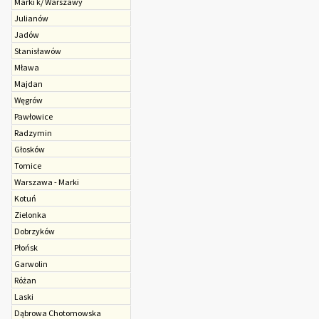
Marki k/ Warszawy
Julianów
Jadów
Stanisławów
Mława
Majdan
Węgrów
Pawłowice
Radzymin
Głosków
Tomice
Warszawa - Marki
Kotuń
Zielonka
Dobrzyków
Płońsk
Garwolin
Różan
Laski
Dąbrowa Chotomowska