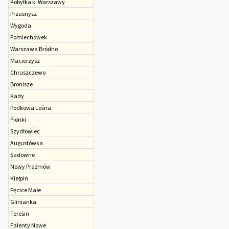
Kobyłka k. Warszawy
Przasnysz
Wygoda
Pomiechówek
Warszawa Bródno
Macierzysz
Chruszczewo
Bronisze
Kady
Podkowa Leśna
Pionki
Szydłowiec
Augustówka
Sadowne
Nowy Prażmów
Kiełpin
Pęcice Małe
Glinianka
Teresin
Falenty Nowe