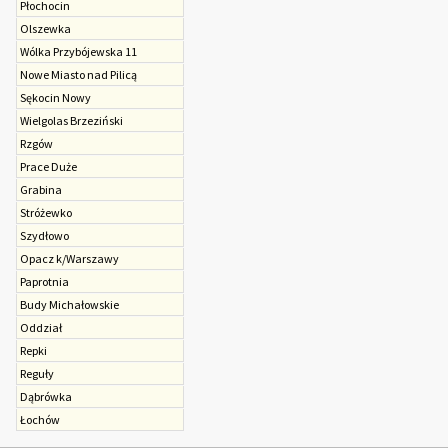
Płochocin
Olszewka
Wólka Przybójewska 11
Nowe Miasto nad Pilicą
Sękocin Nowy
Wielgolas Brzeziński
Rzgów
Prace Duże
Grabina
Stróżewko
Szydłowo
Opacz k/Warszawy
Paprotnia
Budy Michałowskie
Oddział
Repki
Reguły
Dąbrówka
Łochów