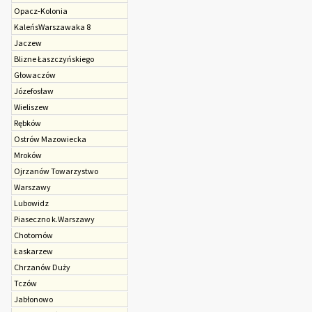
Opacz-Kolonia
KaleńsWarszawaka 8
Jaczew
Blizne Łaszczyńskiego
Głowaczów
Józefosław
Wieliszew
Rębków
Ostrów Mazowiecka
Mroków
Ojrzanów Towarzystwo
Warszawy
Lubowidz
Piaseczno k.Warszawy
Chotomów
Łaskarzew
Chrzanów Duży
Tczów
Jabłonowo