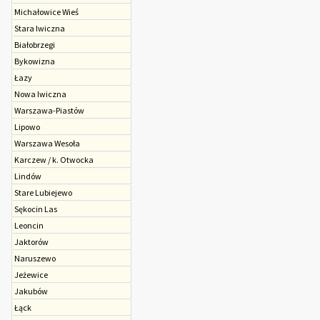
Michałowice Wieś
Stara Iwiczna
Białobrzegi
Bykowizna
Łazy
Nowa Iwiczna
Warszawa-Piastów
Lipowo
Warszawa Wesoła
Karczew / k. Otwocka
Lindów
Stare Lubiejewo
Sękocin Las
Leoncin
Jaktorów
Naruszewo
Jeżewice
Jakubów
Łąck