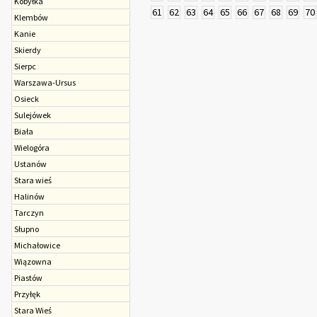
Kobyłka
61
62
63
64
65
66
67
68
69
70
Klembów
Kanie
Skierdy
Sierpc
Warszawa-Ursus
Osieck
Sulejówek
Biała
Wielogóra
Ustanów
Stara wieś
Halinów
Tarczyn
Słupno
Michałowice
Wiązowna
Piastów
Przyłęk
Stara Wieś