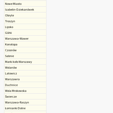
Nowe Miasto
Izabelin-Dziekanówek
Obryte
Troszyn
Lipsko
Górki
Warszawa-Wawer
Konotopa
Czosnów
Sabnie
Marki koło Warszawy
Wolanów
Latowicz
Warszawra
Duchnice
Wola Mrokowska
Świercze
Warszawa-Raszyn
Łomianki Dolne