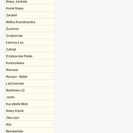
Nowy Janków
Konik Nowy
Zwoleń
Wólka Kozodawska
Żuromin
Grabianów
Łomna-Las
Zakręt
Dziekanów Polski
Kuleszówka
Warsaw
Raszyn - Rybie
Latchorzew
Baletowa 12
Janki
Kuczbork-Wieś
Nowy Konik
Zbuczyn
Iłża
Rembertów