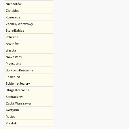
Nieczatów
Złotokłos
Kozienice
Ząbki k/ Warszawy
Stare Babice
Policzna
Brwinów
Wesoła
Nowa Wieś
Przysucha
Borkowo Kościelne
Jasienica
Sobienie-Jeziory
Długa Kościelna
Sochaczew
Ząbki, Warszawa
Gostynin
Rusiec
Przytyk