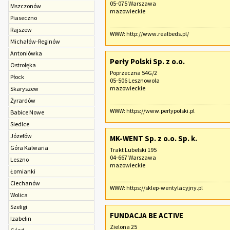
05-075 Warszawa
Mszczonów
mazowieckie
Piaseczno
Rajszew
WWW:
http://www.realbeds.pl/
Michałów-Reginów
Antoniówka
Perły Polski Sp. z o.o.
Ostrołęka
Poprzeczna 54G/2
Płock
05-506 Lesznowola
mazowieckie
Skaryszew
Żyrardów
WWW:
https://www.perlypolski.pl
Babice Nowe
Siedlce
Józefów
MK-WENT Sp. z o.o. Sp. k.
Góra Kalwaria
Trakt Lubelski 195
04-667 Warszawa
Leszno
mazowieckie
Łomianki
Ciechanów
WWW:
https://sklep-wentylacyjny.pl
Wolica
Szeligi
FUNDACJA BE ACTIVE
Izabelin
Zielona 25