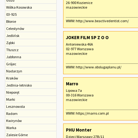
Gózd
26-900 Kozienice
Wólka Kosowska
mazowieckie
03-925
WWW:
http://www.beactivedentist.com/
Błonie
Celestynów
Jedlińsk
JOKER FILM SP Z O O
Ząbki
Antoniewska 46A
02-977 Warszawa
Tłuszcz
mazowieckie
Jabłonna
Grójec
WWW:
http://www.obslugaplanu.pl/
Nadarzyn
Kraków
Marro
Jedlnia-letnisko
Lipowa 7a
Nieporęt
00-316 Warszawa
Marki
mazowieckie
Lesznowola
WWW:
https://marro.com.pl
Radom
Kwirynów
Warka
PHU Monter
Zalesie Górne
Dzieci Warszawy 27B/11