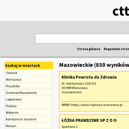
ct
Strona główna
Regulamin stro
Mazowieckie (850 wyników
Szukaj w miastach
Otwock
Klinika Powrotu do Zdrowia
Warszawa
Al. Solidarności 129/131
Pruszków
00-898 Warszawa
mazowieckie
Grodzisk Mazowiecki
Legionowo
WWW:
https://www.hipnoza-warszawa.pl
Puławy
Wołomin
Konstancin Jeziorna
ŁÓŻKA PRAWDZIWE SP Z O O
Raszyn
Sportowa 1