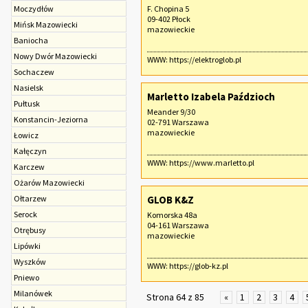
Moczydłów
F. Chopina 5
09-402 Płock
Mińsk Mazowiecki
mazowieckie
Baniocha
Nowy Dwór Mazowiecki
WWW:
https://elektroglob.pl
Sochaczew‎
Nasielsk
Marletto Izabela Paździoch
Pułtusk
Meander 9/30
Konstancin-Jeziorna
02-791 Warszawa
mazowieckie
Łowicz
Kałęczyn
WWW:
https://www.marletto.pl
Karczew
Ożarów Mazowiecki
Ołtarzew
GLOB K&Z
Serock
Komorska 48a
04-161 Warszawa
Otrębusy
mazowieckie
Lipówki
Wyszków
WWW:
https://glob-kz.pl
Pniewo
Milanówek
Strona 64 z 85
«
1
2
3
4