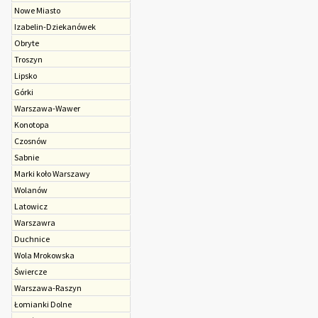
Nowe Miasto
Izabelin-Dziekanówek
Obryte
Troszyn
Lipsko
Górki
Warszawa-Wawer
Konotopa
Czosnów
Sabnie
Marki koło Warszawy
Wolanów
Latowicz
Warszawra
Duchnice
Wola Mrokowska
Świercze
Warszawa-Raszyn
Łomianki Dolne