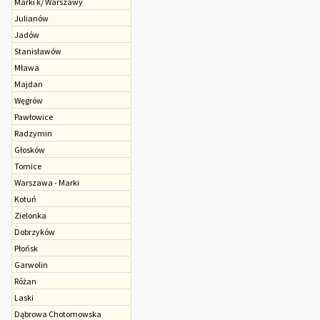
Marki k/ Warszawy
Julianów
Jadów
Stanisławów
Mława
Majdan
Węgrów
Pawłowice
Radzymin
Głosków
Tomice
Warszawa - Marki
Kotuń
Zielonka
Dobrzyków
Płońsk
Garwolin
Różan
Laski
Dąbrowa Chotomowska