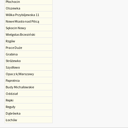
Płochocin
Olszewka
Wólka Przybójewska 11
Nowe Miasto nad Pilicą
Sękocin Nowy
Wielgolas Brzeziński
Rzgów
Prace Duże
Grabina
Stróżewko
Szydłowo
Opacz k/Warszawy
Paprotnia
Budy Michałowskie
Oddział
Repki
Reguły
Dąbrówka
Łochów