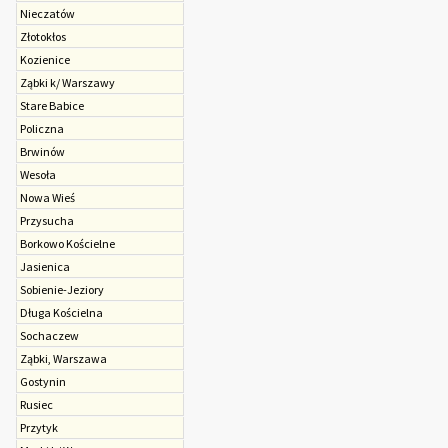
Nieczatów
Złotokłos
Kozienice
Ząbki k/ Warszawy
Stare Babice
Policzna
Brwinów
Wesoła
Nowa Wieś
Przysucha
Borkowo Kościelne
Jasienica
Sobienie-Jeziory
Długa Kościelna
Sochaczew
Ząbki, Warszawa
Gostynin
Rusiec
Przytyk