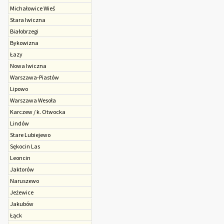
Michałowice Wieś
Stara Iwiczna
Białobrzegi
Bykowizna
Łazy
Nowa Iwiczna
Warszawa-Piastów
Lipowo
Warszawa Wesoła
Karczew / k. Otwocka
Lindów
Stare Lubiejewo
Sękocin Las
Leoncin
Jaktorów
Naruszewo
Jeżewice
Jakubów
Łąck