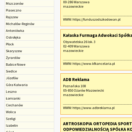
00-286 Warszawa
Mszczonów
mazowieckie
Piaseczno
Rajszew
WWW:
https://funduszodszkodowan.pl
Michałów-Reginów
Antoniówka
Kałaska Furmaga Adwokaci Spółka
Ostrołęka
Obywatelska 26 lok. 3
Płock
02-409 Warszawa
mazowieckie
Skaryszew
Żyrardów
WWW:
https://www.kfkancelaria.pl
Babice Nowe
Siedlce
Józefów
ADB Reklama
Góra Kalwaria
Poznańska 108
05-850 Ożarów Mazowiecki
Leszno
mazowieckie
Łomianki
Ciechanów
WWW:
https://www.adbreklama.pl
Wolica
Szeligi
ARTROSKOPIA ORTOPEDIA SPORT
Izabelin
ODPOWIEDZIALNOŚCIĄ SPÓŁKA 