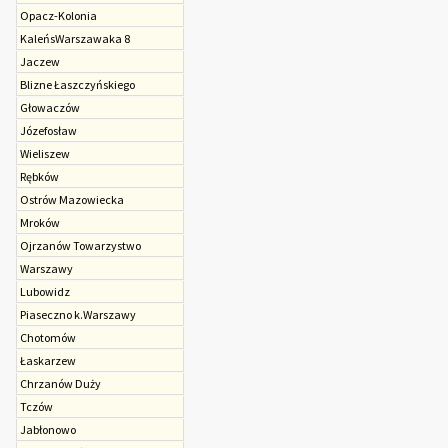
Opacz-Kolonia
KaleńsWarszawaka 8
Jaczew
Blizne Łaszczyńskiego
Głowaczów
Józefosław
Wieliszew
Rębków
Ostrów Mazowiecka
Mroków
Ojrzanów Towarzystwo
Warszawy
Lubowidz
Piaseczno k.Warszawy
Chotomów
Łaskarzew
Chrzanów Duży
Tczów
Jabłonowo