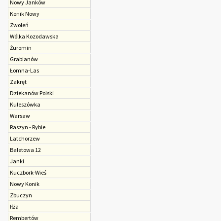
Nowy Janków
Konik Nowy
Zwoleń
Wólka Kozodawska
Żuromin
Grabianów
Łomna-Las
Zakręt
Dziekanów Polski
Kuleszówka
Warsaw
Raszyn - Rybie
Latchorzew
Baletowa 12
Janki
Kuczbork-Wieś
Nowy Konik
Zbuczyn
Iłża
Rembertów