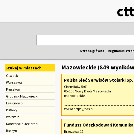
ct
Strona główna
Regulamin stro
Mazowieckie (849 wyników
Szukaj w miastach
Otwock
Polska Sieć Serwisów Stolarki Sp. z
Warszawa
Chemików 5/61
Pruszków
05-100 Nowy Dwór Mazowiecki
mazowieckie
Grodzisk Mazowiecki
Legionowo
WWW:
https://p3s.pl
Puławy
Wołomin
Konstancin Jeziorna
Fundusz Odszkodowań Komunikacy
Raszyn
Brzozowa 12