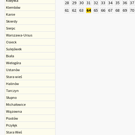
Kobyłka
28
29
30
31
32
33
34
35
36
37
Klembów
61
62
63
64
65
66
67
68
69
70
Kanie
Skierdy
Sierpc
Warszawa-Ursus
Osieck
Sulejówek
Biała
Wielogóra
Ustanów
Stara wieś
Halinów
Tarczyn
Słupno
Michałowice
Wiązowna
Piastów
Przyłęk
Stara Wieś