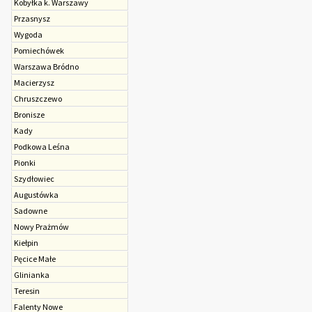
Kobyłka k. Warszawy
Przasnysz
Wygoda
Pomiechówek
Warszawa Bródno
Macierzysz
Chruszczewo
Bronisze
Kady
Podkowa Leśna
Pionki
Szydłowiec
Augustówka
Sadowne
Nowy Prażmów
Kiełpin
Pęcice Małe
Glinianka
Teresin
Falenty Nowe