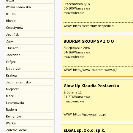
Gózd
Przechodnia 2/U7
Wólka Kosowska
00-100 Warszawa
mazowieckie
03-925
Błonie
WWW:
https://centrumortopedii.pl
Celestynów
Jedlińsk
BUDREM GROUP SP Z O O
Ząbki
Sulejkowska 20/6
Tłuszcz
04-169 Warszawa
Jabłonna
mazowieckie
Grójec
Nadarzyn
WWW:
http://www.budrem.waw.pl/
Kraków
Jedlnia-letnisko
Glow Up Klaudia Posławska
Nieporęt
Źródlana 11
Marki
04-776 Warszawa
mazowieckie
Lesznowola
Radom
WWW:
https://glowupshop.pl
Kwirynów
Warka
ELGAL sp. z o.o. sp.k.
Zalesie Górne