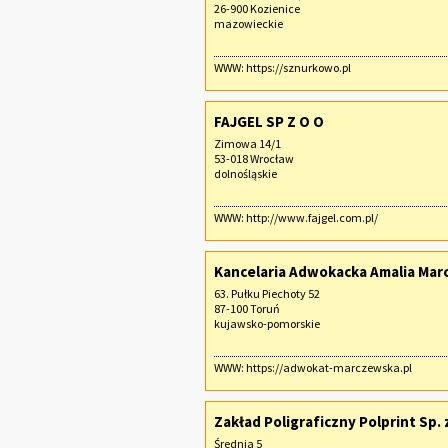
26-900 Kozienice
mazowieckie
WWW:
https://sznurkowo.pl
FAJGEL SP Z O O
Zimowa 14/1
53-018 Wrocław
dolnośląskie
WWW:
http://www.fajgel.com.pl/
Kancelaria Adwokacka Amalia Ma
63. Pułku Piechoty 52
87-100 Toruń
kujawsko-pomorskie
WWW:
https://adwokat-marczewska.pl
Zakład Poligraficzny Polprint Sp. z
Średnia 5