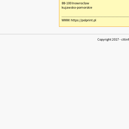
88-100 Inowrocław
kujawsko-pomorskie
WWW:
https://polprint.pl
Copyright 2017 - cttin