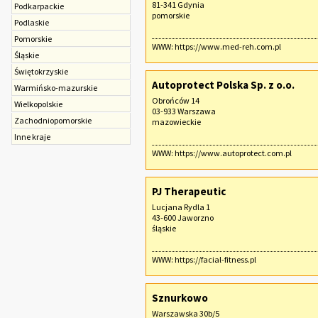
81-341 Gdynia
Podkarpackie
pomorskie
Podlaskie
Pomorskie
WWW:
https://www.med-reh.com.pl
Śląskie
Świętokrzyskie
Autoprotect Polska Sp. z o.o.
Warmińsko-mazurskie
Obrońców 14
Wielkopolskie
03-933 Warszawa
Zachodniopomorskie
mazowieckie
Inne kraje
WWW:
https://www.autoprotect.com.pl
PJ Therapeutic
Lucjana Rydla 1
43-600 Jaworzno
śląskie
WWW:
https://facial-fitness.pl
Sznurkowo
Warszawska 30b/5