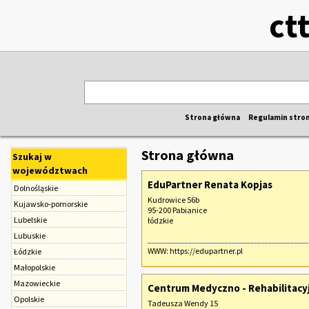
ct
Strona główna
Regulamin stro
Strona główna
Szukaj w
województwach
EduPartner Renata Kopjas
Dolnośląskie
Kudrowice 56b
Kujawsko-pomorskie
95-200 Pabianice
Lubelskie
łódzkie
Lubuskie
WWW:
https://edupartner.pl
Łódzkie
Małopolskie
Mazowieckie
Centrum Medyczno - Rehabilitacy
Opolskie
Tadeusza Wendy 15