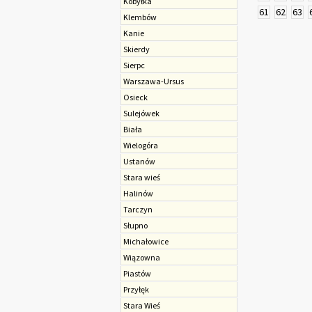
Kobyłka
61
62
63
Klembów
Kanie
Skierdy
Sierpc
Warszawa-Ursus
Osieck
Sulejówek
Biała
Wielogóra
Ustanów
Stara wieś
Halinów
Tarczyn
Słupno
Michałowice
Wiązowna
Piastów
Przyłęk
Stara Wieś