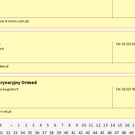
ww.it-trans.com.pl/
2
Tel: 53 333 6
awa
ober.pl
rynaryjny Orimed
a Augusta 9
Tel: 50 227 4
ri-vet.pl
5
«
1
2
3
4
5
6
7
8
9
10
11
12
13
14
15
16
1
31
32
33
34
35
36
37
38
39
40
41
42
43
44
45
46
47
48
49