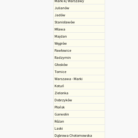
Marki k/ Warszawy
Julianów
Jadów
Stanisławów
Mława
Majdan
Węgrów
Pawłowice
Radzymin
Głosków
Tomice
Warszawa - Marki
Kotuń
Zielonka
Dobrzyków
Płońsk
Garwolin
Różan
Laski
Dąbrowa Chotomowska