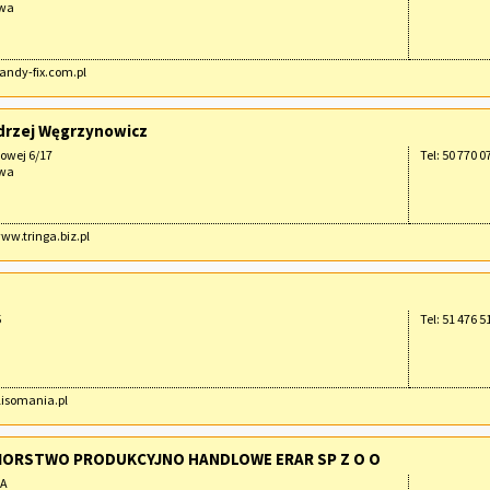
awa
handy-fix.com.pl
drzej Węgrzynowicz
owej 6/17
Tel: 50 770 0
awa
www.tringa.biz.pl
5
Tel: 51 476 5
plisomania.pl
IORSTWO PRODUKCYJNO HANDLOWE ERAR SP Z O O
8A