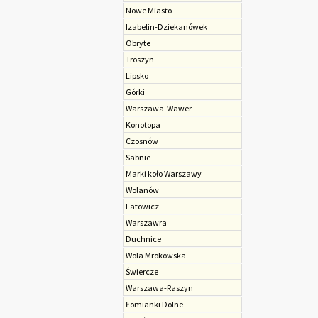
Nowe Miasto
Izabelin-Dziekanówek
Obryte
Troszyn
Lipsko
Górki
Warszawa-Wawer
Konotopa
Czosnów
Sabnie
Marki koło Warszawy
Wolanów
Latowicz
Warszawra
Duchnice
Wola Mrokowska
Świercze
Warszawa-Raszyn
Łomianki Dolne