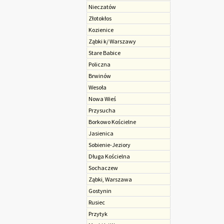
Nieczatów
Złotokłos
Kozienice
Ząbki k/ Warszawy
Stare Babice
Policzna
Brwinów
Wesoła
Nowa Wieś
Przysucha
Borkowo Kościelne
Jasienica
Sobienie-Jeziory
Długa Kościelna
Sochaczew
Ząbki, Warszawa
Gostynin
Rusiec
Przytyk