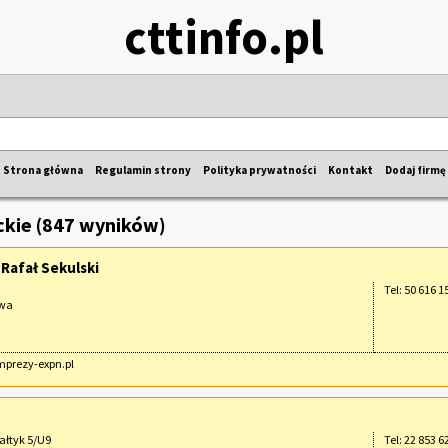
cttinfo.pl
Strona główna
Regulamin strony
Polityka prywatności
Kontakt
Dodaj firmę
kie (847 wyników)
 Rafał Sekulski
Tel: 50 616 1
awa
imprezy-expn.pl
ałtyk 5/U9
Tel: 22 853 6