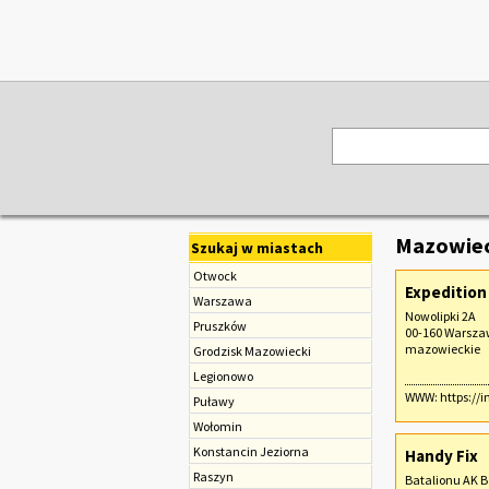
Mazowiec
Szukaj w miastach
Otwock
Expedition
Warszawa
Nowolipki 2A
Pruszków
00-160 Warsz
mazowieckie
Grodzisk Mazowiecki
Legionowo
WWW:
https://
Puławy
Wołomin
Konstancin Jeziorna
Handy Fix
Raszyn
Batalionu AK B