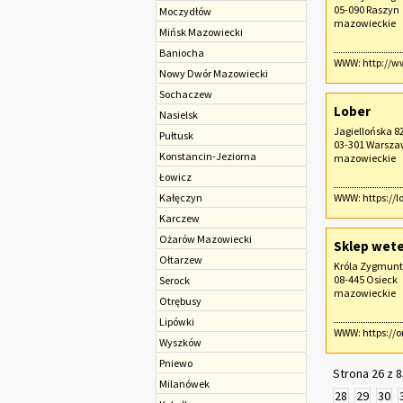
05-090 Raszyn
Moczydłów
mazowieckie
Mińsk Mazowiecki
Baniocha
WWW:
http://w
Nowy Dwór Mazowiecki
Sochaczew‎
Lober
Nasielsk
Jagiellońska 8
Pułtusk
03-301 Warsz
Konstancin-Jeziorna
mazowieckie
Łowicz
Kałęczyn
WWW:
https://l
Karczew
Ożarów Mazowiecki
Sklep wete
Ołtarzew
Króla Zygmunt
08-445 Osieck
Serock
mazowieckie
Otrębusy
Lipówki
WWW:
https://o
Wyszków
Pniewo
Strona 26 z 8
Milanówek
28
29
30