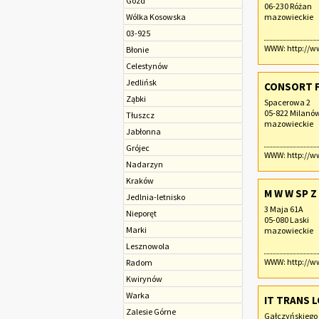
Gózd
06-230 Różan
Wólka Kosowska
mazowieckie
03-925
WWW:
http://w
Błonie
Celestynów
Jedlińsk
CONSORT FI
Ząbki
Spacerowa 2
05-822 Milanó
Tłuszcz
mazowieckie
Jabłonna
Grójec
WWW:
http://w
Nadarzyn
Kraków
M W W SP Z
Jedlnia-letnisko
3 Maja 61A
Nieporęt
05-080 Laski
Marki
mazowieckie
Lesznowola
WWW:
http://
Radom
Kwirynów
Warka
IT TRANS L
Zalesie Górne
Gałczyńskiego