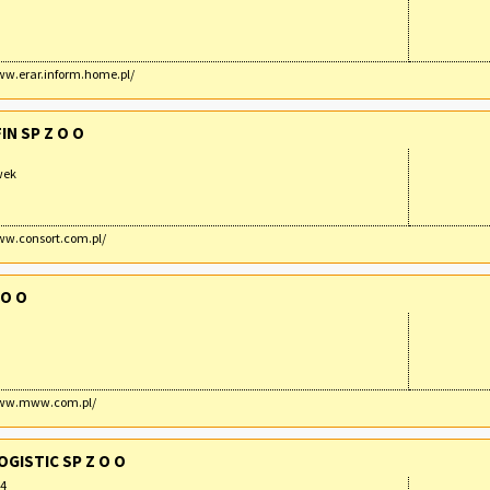
ww.erar.inform.home.pl/
N SP Z O O
wek
ww.consort.com.pl/
 O O
www.mww.com.pl/
OGISTIC SP Z O O
 4