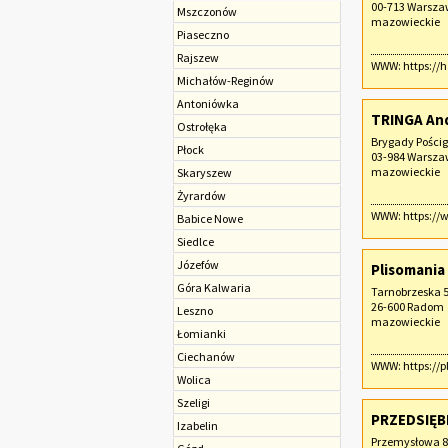
00-713 Warsz
Mszczonów
mazowieckie
Piaseczno
Rajszew
WWW:
https://
Michałów-Reginów
Antoniówka
TRINGA An
Ostrołęka
Brygady Pościg
Płock
03-984 Warsz
mazowieckie
Skaryszew
Żyrardów
WWW:
https://
Babice Nowe
Siedlce
Józefów
Plisomania
Góra Kalwaria
Tarnobrzeska 
26-600 Radom
Leszno
mazowieckie
Łomianki
Ciechanów
WWW:
https://
Wolica
Szeligi
PRZEDSIĘB
Izabelin
Przemysłowa 