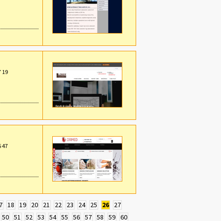
7 19
6 47
7
18
19
20
21
22
23
24
25
26
27
50
51
52
53
54
55
56
57
58
59
60