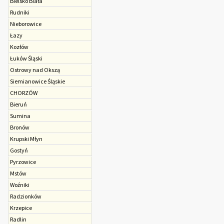
Bielsko Biała
Rudniki
Nieborowice
Łazy
Kozłów
Łuków Śląski
Ostrowy nad Okszą
Sie­mia­no­wice Śląskie
CHORZÓW
Bieruń
Sumina
Bronów
Krupski Młyn
Gostyń
Pyrzowice
Mstów
Woźniki
Radzionków
Krzepice
Radlin