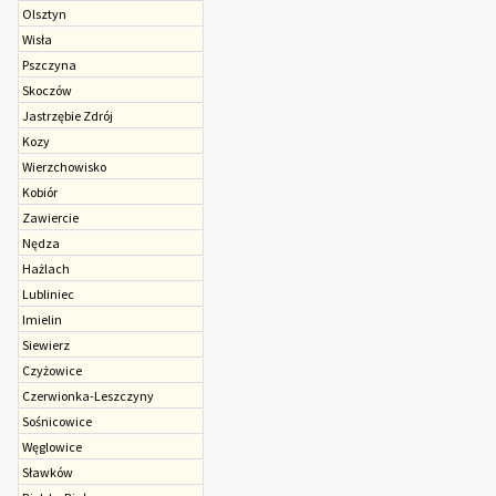
Olsztyn
Wisła
Pszczyna
Skoczów
Jastrzębie Zdrój
Kozy
Wierzchowisko
Kobiór
Zawiercie
Nędza
Hażlach
Lubliniec
Imielin
Siewierz
Czyżowice
Czerwionka-Leszczyny
Sośnicowice
Węglowice
Sławków