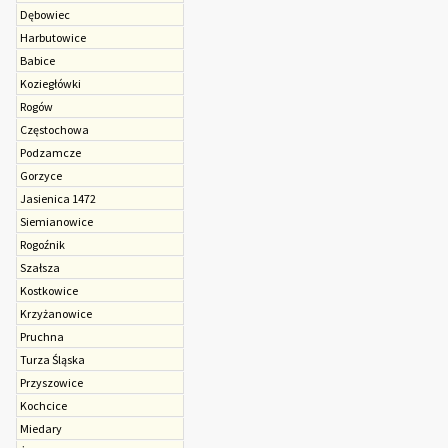
Dębowiec
Harbutowice
Babice
Koziegłówki
Rogów
Czę­sto­cho­wa
Podzamcze
Gorzyce
Jasienica 1472
Siemianowice
Rogoźnik
Szałsza
Kostkowice
Krzyżanowice
Pruchna
Turza Śląska
Przyszowice
Kochcice
Miedary