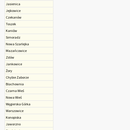
Jasienica
Jejkowice
Czekanów
Toszek
Kaniów
Simoradz
Nowa Szarlejka
Mazańcowice
Zdów
Jankowice
Żory
Chybie Zaborze
Blachownia
Czarna Wieś
Nowa Wieś
Węgierska Górka
Warszowice
Konopiska
Jaworzno