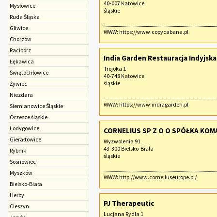
40-007 Katowice
Mysłowice
śląskie
Ruda Śląska
Gliwice
WWW:
https://www.copycabana.pl
Chorzów
Racibórz
India Garden Restauracja Indyjsk
Łękawica
Trojoka 1
Świętochłowice
40-748 Katowice
śląskie
Żywiec
Niezdara
WWW:
https://www.indiagarden.pl
Siemianowice Śląskie
Orzesze śląskie
Łodygowice
CORNELIUS SP Z O O SPÓŁKA KO
Gierałtowice
Wyzwolenia 91
43-300 Bielsko-Biała
Rybnik
śląskie
Sosnowiec
Myszków
WWW:
http://www.corneliuseurope.pl/
Bielsko-Biała
Herby
PJ Therapeutic
Cieszyn
Lucjana Rydla 1