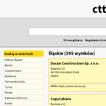
ct
Strona główna
Regulamin stro
Śląskie (395 wyników)
Szukaj w miastach
Piekary Śląskie
Dacavi Construction Sp. z o.o.
Bytom
Węglowa 12
Częstochowa
44-268 Jastrzębie-Zdrój
śląskie
Katowice
Tarnowskie Góry
WWW:
https://www.dacavi.pl
Tychy
Piasek
Dąbrowa Górnicza
CopyCabana
Kalety
Bankowa 11