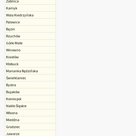
Żabnica
Kamyk
Wola Kiedrzyńska
Palowice
Bęzin
Rzuchów
Górki Małe
Winowno
Kisielów
Kłobuck
Marianka Rędzińska
Świerklaniec
Bystra
Bujaków
Koniecpol
Nakło Śląskie
Własna
Miedźna
Grodziec
Jaworze