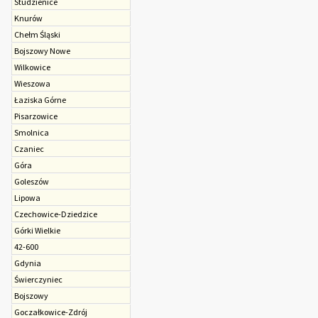
Studzienice
Knurów
Chełm Śląski
Bojszowy Nowe
Wilkowice
Wieszowa
Łaziska Górne
Pisarzowice
Smolnica
Czaniec
Góra
Goleszów
Lipowa
Czechowice-Dziedzice
Górki Wielkie
42-600
Gdynia
Świerczyniec
Bojszowy
Goczałkowice-Zdrój