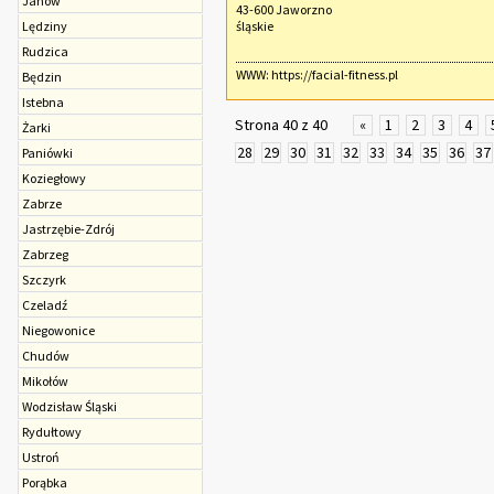
Janów
43-600 Jaworzno
Lędziny
śląskie
Rudzica
WWW:
https://facial-fitness.pl
Będzin
Istebna
Strona 40 z 40
«
1
2
3
4
Żarki
28
29
30
31
32
33
34
35
36
37
Paniówki
Koziegłowy
Zabrze
Jastrzębie-Zdrój
Zabrzeg
Szczyrk
Czeladź
Niegowonice
Chudów
Mikołów
Wodzisław Śląski
Rydułtowy
Ustroń
Porąbka