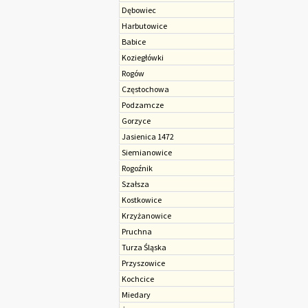
Dębowiec
Harbutowice
Babice
Koziegłówki
Rogów
Czę­sto­cho­wa
Podzamcze
Gorzyce
Jasienica 1472
Siemianowice
Rogoźnik
Szałsza
Kostkowice
Krzyżanowice
Pruchna
Turza Śląska
Przyszowice
Kochcice
Miedary