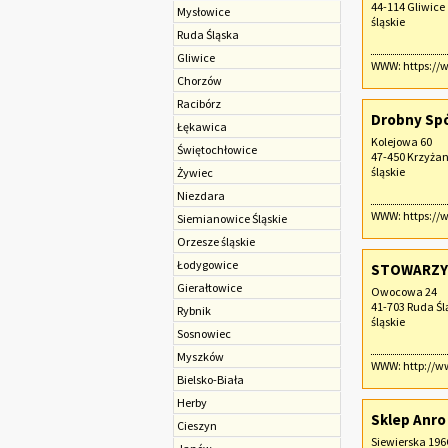
44-114 Gliwice
Mysłowice
śląskie
Ruda Śląska
Gliwice
WWW:
https://
Chorzów
Racibórz
Drobny Spó
Łękawica
Kolejowa 60
Świętochłowice
47-450 Krzyża
śląskie
Żywiec
Niezdara
WWW:
https://
Siemianowice Śląskie
Orzesze śląskie
Łodygowice
STOWARZY
Gierałtowice
Owocowa 24
41-703 Ruda Śl
Rybnik
śląskie
Sosnowiec
Myszków
WWW:
http://w
Bielsko-Biała
Herby
Sklep Anro
Cieszyn
Siewierska 196