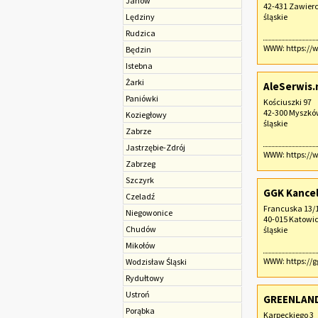
Janów
42-431 Zawierc
Lędziny
śląskie
Rudzica
WWW:
https://
Będzin
Istebna
Żarki
AleSerwis.
Paniówki
Kościuszki 97
42-300 Myszk
Koziegłowy
śląskie
Zabrze
Jastrzębie-Zdrój
WWW:
https://
Zabrzeg
Szczyrk
GGK Kancel
Czeladź
Francuska 13/
Niegowonice
40-015 Katowi
Chudów
śląskie
Mikołów
WWW:
https://
Wodzisław Śląski
Rydułtowy
Ustroń
GREENLAND
Porąbka
Karpeckiego 3