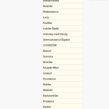
Bielsko Biała
Rudniki
Nieborowice
Łazy
Kozłów
Łuków Śląski
Ostrowy nad Okszą
Sie­mia­no­wice Śląskie
CHORZÓW
Bieruń
Sumina
Bronów
Krupski Młyn
Gostyń
Pyrzowice
Mstów
Woźniki
Radzionków
Krzepice
Radlin