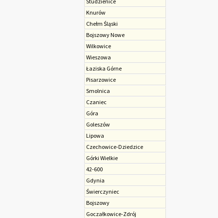
Studzienice
Knurów
Chełm Śląski
Bojszowy Nowe
Wilkowice
Wieszowa
Łaziska Górne
Pisarzowice
Smolnica
Czaniec
Góra
Goleszów
Lipowa
Czechowice-Dziedzice
Górki Wielkie
42-600
Gdynia
Świerczyniec
Bojszowy
Goczałkowice-Zdrój