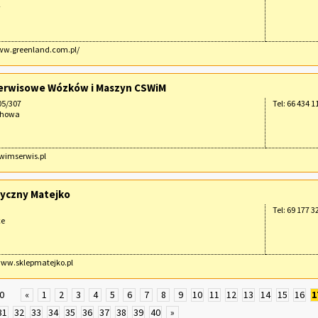
w
ww.greenland.com.pl/
erwisowe Wózków i Maszyn CSWiM
05/307
Tel: 66 434 1
chowa
swimserwis.pl
tyczny Matejko
Tel: 69 177 3
ce
www.sklepmatejko.pl
0
«
1
2
3
4
5
6
7
8
9
10
11
12
13
14
15
16
1
31
32
33
34
35
36
37
38
39
40
»