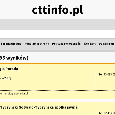
cttinfo.pl
Strona główna
Regulamin strony
Polityka prywatności
Kontakt
Dodaj firmę
395 wyników)
gia Porada
Tel: 73 083 0
bie-Zdrój
stomatologiaporada.pl
 Tyczyński Gotwald-Tyczyńska spółka jawna
Tel: 32 459 8