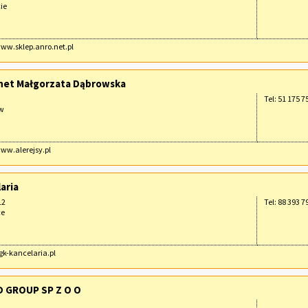
ie
www.sklep.anro.net.pl
net Małgorzata Dąbrowska
Tel: 51 175 7
ów
www.alerejsy.pl
aria
12
Tel: 88 393 7
ce
ggk-kancelaria.pl
 GROUP SP Z O O