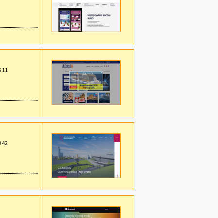
5 11
9 42