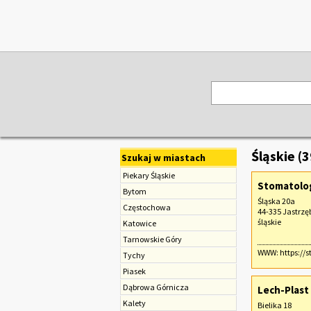
Śląskie (
Szukaj w miastach
Piekary Śląskie
Stomatolo
Bytom
Śląska 20a
Częstochowa
44-335 Jastrzę
śląskie
Katowice
Tarnowskie Góry
WWW:
https://
Tychy
Piasek
Dąbrowa Górnicza
Lech-Plast
Kalety
Bielika 18