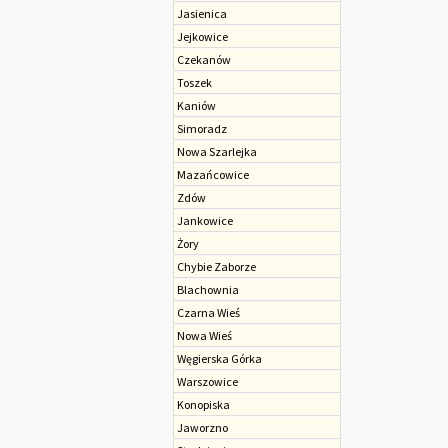
Jasienica
Jejkowice
Czekanów
Toszek
Kaniów
Simoradz
Nowa Szarlejka
Mazańcowice
Zdów
Jankowice
Żory
Chybie Zaborze
Blachownia
Czarna Wieś
Nowa Wieś
Węgierska Górka
Warszowice
Konopiska
Jaworzno