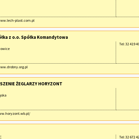
www.lech-plast.com.pl
łka z o.o. Spółka Komandytowa
Tel: 32 419 4
nowice
www.drobny.org.pl
SZENIE ŻEGLARZY HORYZONT
ąska
ww.horyzont.wb.pl/
C
Tel: 32 672 4