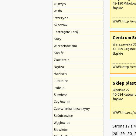
43-190 Mikołó
Olsztyn
śląskie
Wisła
Pszczyna
WWW:
http://w
Skoczów
Jastrzębie Zdrój
Centrum S
Kozy
Warszawska 3
Wierzchowisko
42-209 Często
Kobiór
śląskie
Zawiercie
Nędza
WWW:
http://c
Hażlach
Lubliniec
Sklep plas
Imielin
Opolska 22
40-084 Katowi
Siewierz
śląskie
Czyżowice
Czerwionka-Leszczyny
WWW:
https://
Sośnicowice
Węglowice
Strona 17 z 4
Sławków
28
29
30