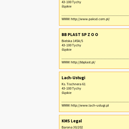
43-100 Tychy
śląskie
WWW:
http://www.paksd.com.pl/
BB PLAST SP Z O O
Bielska 145A/5
43-100 Tychy
śląskie
WWW:
http://bbplast.pl/
Lach-Usługi
Ks. Tischnera 61
43-100 Tychy
śląskie
WWW:
http://www.lach-uslugi.pl
KMS Legal
Barona 30/202