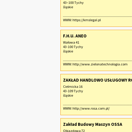
43–100 Tychy
śląskie
WWW:
https://kmslegal.pl
F.H.U. ANEO
Wałowa 41
43-100 Tychy
śląskie
WWW:
http://www.zielonatechnologia.com
ZAKŁAD HANDLOWO USŁUGOWY RO
Cielmicka 16
43-109 Tychy
śląskie
WWW:
http://www.rosa.com.pl/
Zakład Budowy Maszyn OSSA
Objazdowa 72