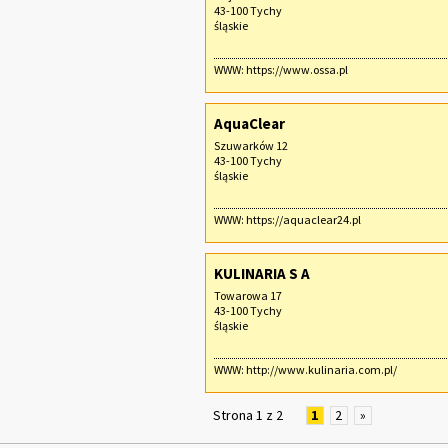
43-100 Tychy
śląskie
WWW:
https://www.ossa.pl
AquaClear
Szuwarków 12
43-100 Tychy
śląskie
WWW:
https://aquaclear24.pl
KULINARIA S A
Towarowa 17
43-100 Tychy
śląskie
WWW:
http://www.kulinaria.com.pl/
Strona 1 z 2
1
2
»