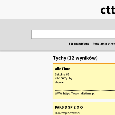
ct
Strona główna
Regulamin stro
Tychy (12 wyników)
alleTime
Szkolna 66
43-100 Tychy
śląskie
WWW:
https://www.alletime.pl
PAKS D SP Z O O
H. K. Wejchertów 20