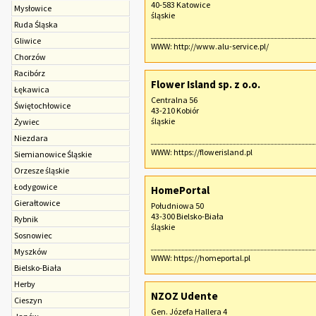
40-583 Katowice
Mysłowice
śląskie
Ruda Śląska
Gliwice
WWW:
http://www.alu-service.pl/
Chorzów
Racibórz
Flower Island sp. z o.o.
Łękawica
Centralna 56
Świętochłowice
43-210 Kobiór
śląskie
Żywiec
Niezdara
WWW:
https://flowerisland.pl
Siemianowice Śląskie
Orzesze śląskie
Łodygowice
HomePortal
Gierałtowice
Południowa 50
43-300 Bielsko-Biała
Rybnik
śląskie
Sosnowiec
Myszków
WWW:
https://homeportal.pl
Bielsko-Biała
Herby
NZOZ Udente
Cieszyn
Gen. Józefa Hallera 4