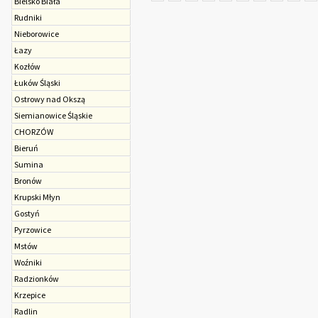
Bielsko Biała
Rudniki
Nieborowice
Łazy
Kozłów
Łuków Śląski
Ostrowy nad Okszą
Sie­mia­no­wice Śląskie
CHORZÓW
Bieruń
Sumina
Bronów
Krupski Młyn
Gostyń
Pyrzowice
Mstów
Woźniki
Radzionków
Krzepice
Radlin