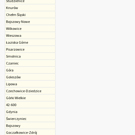
Studzienice
Knurów
Chełm Śląski
Bojszowy Nowe
Wilkowice
Wieszowa
Łaziska Górne
Pisarzowice
Smolnica
Czaniec
Góra
Goleszów
Lipowa
Czechowice-Dziedzice
Górki Wielkie
42-600
Gdynia
Świerczyniec
Bojszowy
Goczałkowice-Zdrój