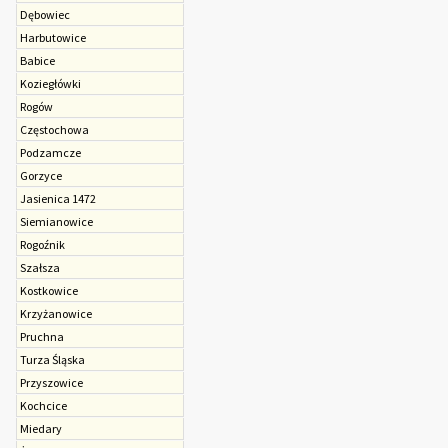
Dębowiec
Harbutowice
Babice
Koziegłówki
Rogów
Czę­sto­cho­wa
Podzamcze
Gorzyce
Jasienica 1472
Siemianowice
Rogoźnik
Szałsza
Kostkowice
Krzyżanowice
Pruchna
Turza Śląska
Przyszowice
Kochcice
Miedary