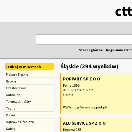
ct
Strona główna
Regulamin stro
Śląskie (394 wyników)
Szukaj w miastach
Piekary Śląskie
POPPART SP Z O O
Bytom
Polna 159B
Częstochowa
43-300 Bielsko-Biała
śląskie
Katowice
Tarnowskie Góry
WWW:
http://www.poppart.pl/
Tychy
Piasek
Dąbrowa Górnicza
ALU SERVICE SP Z O O
Kalety
Kępowa 26B