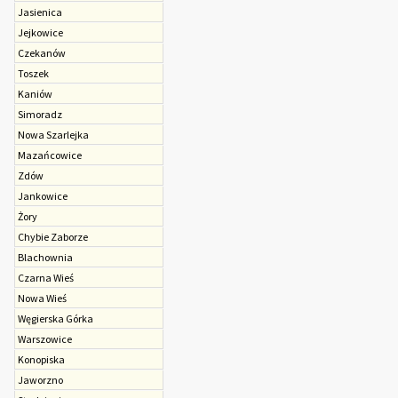
Jasienica
Jejkowice
Czekanów
Toszek
Kaniów
Simoradz
Nowa Szarlejka
Mazańcowice
Zdów
Jankowice
Żory
Chybie Zaborze
Blachownia
Czarna Wieś
Nowa Wieś
Węgierska Górka
Warszowice
Konopiska
Jaworzno