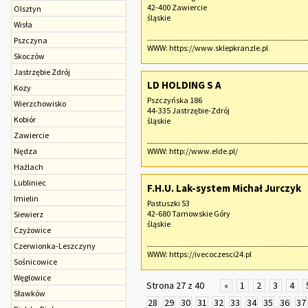
42-400 Zawiercie
Olsztyn
śląskie
Wisła
Pszczyna
WWW:
https://www.sklepkranzle.pl
Skoczów
Jastrzębie Zdrój
LD HOLDING S A
Kozy
Pszczyńska 186
Wierzchowisko
44-335 Jastrzębie-Zdrój
Kobiór
śląskie
Zawiercie
Nędza
WWW:
http://www.elde.pl/
Hażlach
Lubliniec
F.H.U. Lak-system Michał Jurczyk
Imielin
Pastuszki 53
42-680 Tarnowskie Góry
Siewierz
śląskie
Czyżowice
Czerwionka-Leszczyny
WWW:
https://ivecoczesci24.pl
Sośnicowice
Węglowice
Strona 27 z 40
«
1
2
3
4
Sławków
28
29
30
31
32
33
34
35
36
37