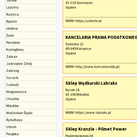
Janów
41-214 Sosnowiec
Lędziny
śląskie
Rudzica
WWW:
https://udente.pl
Będzin
Istebna
Żarki
KANCELARIA PRAWA PODATKOWEGO
Paniówki
Szewska 12
40-649 Katowice
Koziegłowy
śląskie
Zabrze
Jastrzębie-Zdrój
WWW:
http://www.kancelariabb.pl/
Zabrzeg
Szczyrk
Sklep Wędkarski Labraks
Czeladź
Rynek 18
Niegowonice
43-190 Mikołów
Chudów
śląskie
Mikołów
WWW:
https://www.labraks.pl
Wodzisław Śląski
Rydułtowy
Ustroń
Sklep Kranzle - Pilmet Power
Porąbka
Paderewskiego 34