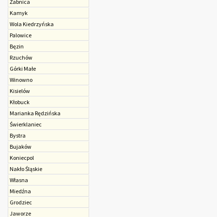
Żabnica
Kamyk
Wola Kiedrzyńska
Palowice
Bęzin
Rzuchów
Górki Małe
Winowno
Kisielów
Kłobuck
Marianka Rędzińska
Świerklaniec
Bystra
Bujaków
Koniecpol
Nakło Śląskie
Własna
Miedźna
Grodziec
Jaworze