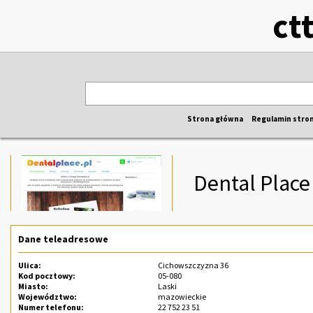
ct
Strona główna
Regulamin stro
Dental Place
Dane teleadresowe
Ulica:
Cichowszczyzna 36
Kod pocztowy:
05-080
Miasto:
Laski
Województwo:
mazowieckie
Numer telefonu:
22 752 23 51