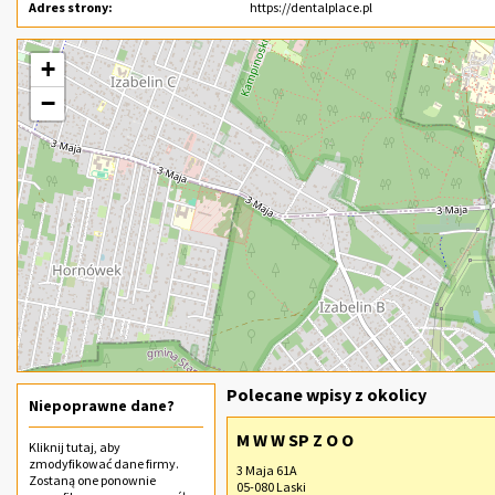
Adres strony:
https://dentalplace.pl
+
−
Polecane wpisy z okolicy
Niepoprawne dane?
M W W SP Z O O
Kliknij
tutaj
, aby
zmodyfikować dane firmy.
3 Maja 61A
Zostaną one ponownie
05-080 Laski