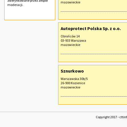
zweryfikowane przez zespół
mazowieckie
moderacji.
Autoprotect Polska Sp. z o.o.
Obrońców 14
03-933 Warszawa
mazowieckie
Sznurkowo
Warszawska 30b/5
26-900 Kozienice
mazowieckie
Copyright 2017 - cttin