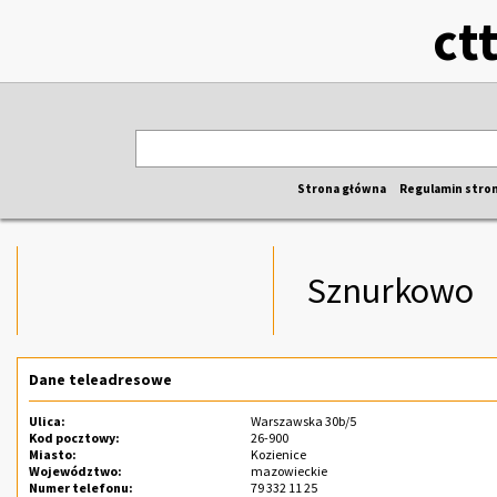
ct
Strona główna
Regulamin stro
Sznurkowo
Dane teleadresowe
Ulica:
Warszawska 30b/5
Kod pocztowy:
26-900
Miasto:
Kozienice
Województwo:
mazowieckie
Numer telefonu:
79 332 11 25