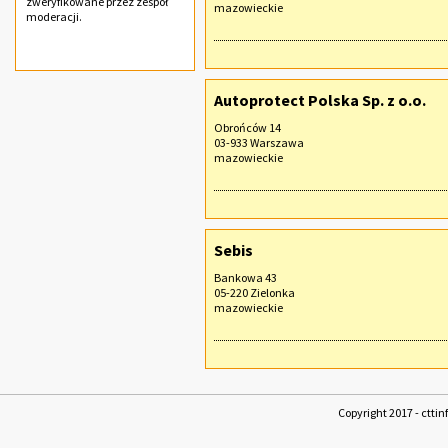
zweryfikowane przez zespół
mazowieckie
moderacji.
Autoprotect Polska Sp. z o.o.
Obrońców 14
03-933 Warszawa
mazowieckie
Sebis
Bankowa 43
05-220 Zielonka
mazowieckie
Copyright 2017 - cttin