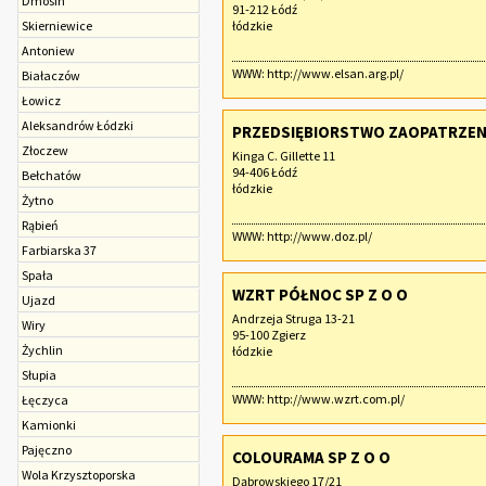
Dmosin
91-212 Łódź
Skierniewice
łódzkie
Antoniew
WWW:
http://www.elsan.arg.pl/
Białaczów
Łowicz
Aleksandrów Łódzki
PRZEDSIĘBIORSTWO ZAOPATRZENI
Złoczew
Kinga C. Gillette 11
94-406 Łódź
Bełchatów
łódzkie
Żytno
Rąbień
WWW:
http://www.doz.pl/
Farbiarska 37
Spała
WZRT PÓŁNOC SP Z O O
Ujazd
Andrzeja Struga 13-21
Wiry
95-100 Zgierz
Żychlin
łódzkie
Słupia
WWW:
http://www.wzrt.com.pl/
Łęczyca
Kamionki
Pajęczno
COLOURAMA SP Z O O
Wola Krzysztoporska
Dąbrowskiego 17/21