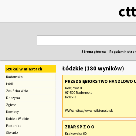
ct
Strona główna
Regulamin stro
Łódzkie (180 wyników)
Szukaj w miastach
Radomsko
PRZEDSIĘBIORSTWO HANDLOWO U
Łódź
Kolejowa 8
Zduńska Wola
97-500 Radomsko
łódzkie
Daszyna
Zgierz
WWW:
http://www.wiktorpsb.pl/
Kowiesy
Kobiele Wielkie
Pabianice
ZBAR SP Z O O
Sieradz
Krakowska 60