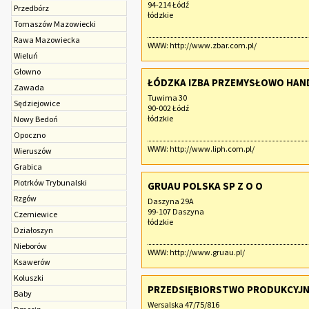
94-214 Łódź
Przedbórz
łódzkie
Tomaszów Mazowiecki
Rawa Mazowiecka
WWW:
http://www.zbar.com.pl/
Wieluń
Głowno
ŁÓDZKA IZBA PRZEMYSŁOWO HA
Zawada
Tuwima 30
Sędziejowice
90-002 Łódź
łódzkie
Nowy Bedoń
Opoczno
WWW:
http://www.liph.com.pl/
Wieruszów
Grabica
Piotrków Trybunalski
GRUAU POLSKA SP Z O O
Rzgów
Daszyna 29A
99-107 Daszyna
Czerniewice
łódzkie
Działoszyn
Nieborów
WWW:
http://www.gruau.pl/
Ksawerów
Koluszki
PRZEDSIĘBIORSTWO PRODUKCYJNO
Baby
Wersalska 47/75/816