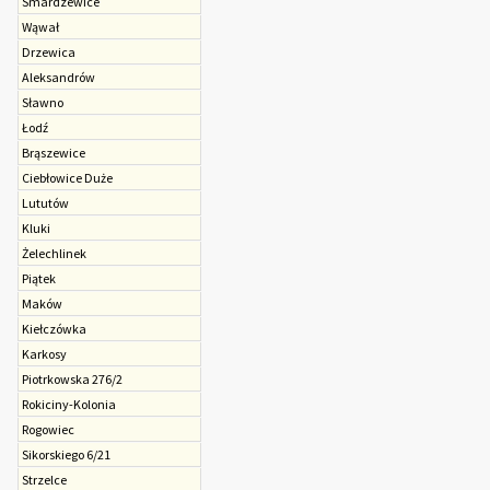
Smardzewice
Wąwał
Drzewica
Aleksandrów
Sławno
Łodź
Brąszewice
Ciebłowice Duże
Lututów
Kluki
Żelechlinek
Piątek
Maków
Kiełczówka
Karkosy
Piotrkowska 276/2
Rokiciny-Kolonia
Rogowiec
Sikorskiego 6/21
Strzelce