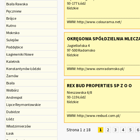
93-177 Łódź
Biała Rawska
łódzkie
Pęczniew
Brójce
WWW:
http://www.colourama.net/
Kutno
Mokrsko
OKRĘGOWA SPÓŁDZIELNIA MLECZ
Sulejów
Jagiellońska 4
Poddębice
97-500 Radomsko
Łagiewniki Nowe
łódzkie
Kaletnik
Konstantynów Łódzki
WWW:
http://www.osmradomsko.pl/
Żarnów
Biała
REX BUD PROPERTIES SP Z O O
Wolbórz
Nieszawska 6/8
93-119 Łódź
Andrespol
łódzkie
Lipce Reymontowskie
Dubidze
WWW:
http://www.rexbud.com.pl/
Łódz
Włodzimierzów
Strona 1 z 18
1
2
3
4
5
6
Łask