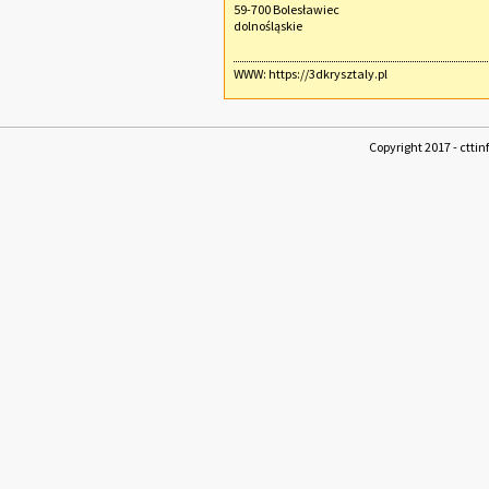
59-700 Bolesławiec
dolnośląskie
WWW:
https://3dkrysztaly.pl
Copyright 2017 - cttin