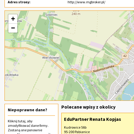
Adres strony:
http://www.mgbroker.pl/
+
−
Polecane wpisy z okolicy
Niepoprawne dane?
EduPartner Renata Kopjas
Kliknij
tutaj
, aby
zmodyfikować dane firmy.
Kudrowice 56b
Zostaną one ponownie
95-200 Pabianice