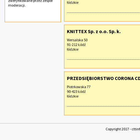
zweryfikowane przez zespół
łódzkie
moderacji.
KNITTEX Sp. z o.o. Sp. k.
Wersalska 50
91-212 Łódź
łódzkie
PRZEDSIĘBIORSTWO CORONA CD 
Piotrkowska 77
90-423 Łódź
łódzkie
Copyright 2017 - cttin