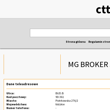
ct
Strona główna
Regulamin stro
MG BROKER 
Dane teleadresowe
Ulica:
BUD.B
Kod pocztowy:
90-361
Miasto:
Piotrkowska 276/2
Województwo:
łódzkie
Numer telefonu:
-