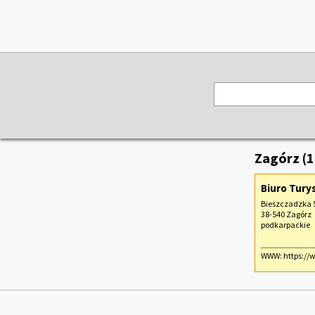
Zagórz (
Biuro Tury
Bieszczadzka 
38-540 Zagórz
podkarpackie
WWW:
https://