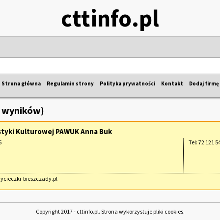
cttinfo.pl
Strona główna
Regulamin strony
Polityka prywatności
Kontakt
Dodaj firmę
1 wyników)
styki Kulturowej PAWUK Anna Buk
5
Tel: 72 121 5
wycieczki-bieszczady.pl
Copyright 2017 - cttinfo.pl. Strona wykorzystuje pliki cookies.