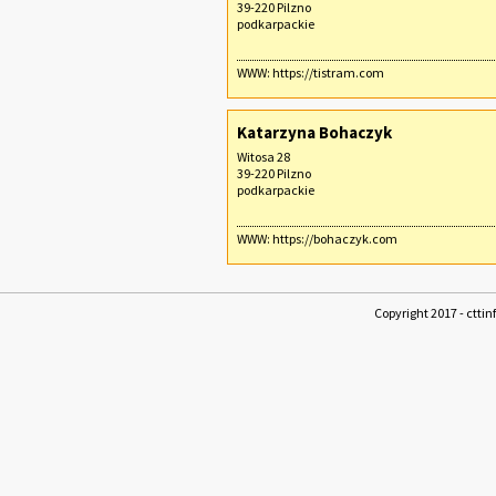
39-220 Pilzno
podkarpackie
WWW:
https://tistram.com
Katarzyna Bohaczyk
Witosa 28
39-220 Pilzno
podkarpackie
WWW:
https://bohaczyk.com
Copyright 2017 - cttin