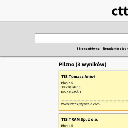
ct
Strona główna
Regulamin stro
Pilzno (3 wyników)
TIS Tomasz Anioł
Błonia 5
39-220 Pilzno
podkarpackie
WWW:
https://tysweld.com
TIS TRAM Sp. z o.o.
Błonia 5