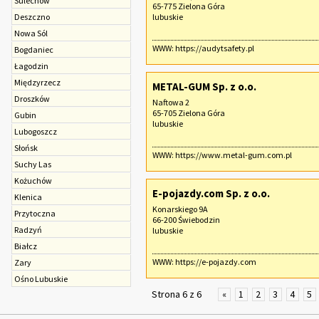
Sulechów
65-775 Zielona Góra
Deszczno
lubuskie
Nowa Sól
WWW:
https://audytsafety.pl
Bogdaniec
Łagodzin
Międzyrzecz
METAL-GUM Sp. z o.o.
Droszków
Naftowa 2
65-705 Zielona Góra
Gubin
lubuskie
Lubogoszcz
Słońsk
WWW:
https://www.metal-gum.com.pl
Suchy Las
Kożuchów
E-pojazdy.com Sp. z o.o.
Klenica
Konarskiego 9A
Przytoczna
66-200 Świebodzin
Radzyń
lubuskie
Białcz
WWW:
https://e-pojazdy.com
Zary
Ośno Lubuskie
Strona 6 z 6
«
1
2
3
4
5