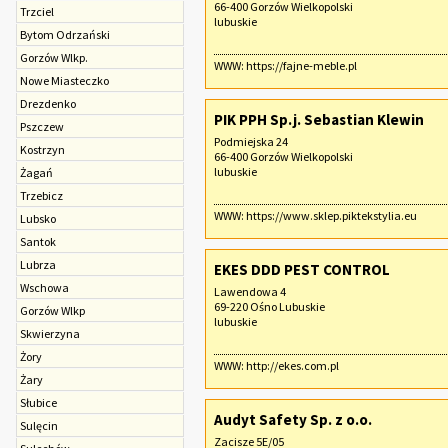
66-400 Gorzów Wielkopolski
Trzciel
lubuskie
Bytom Odrzański
Gorzów Wlkp.
WWW:
https://fajne-meble.pl
Nowe Miasteczko
Drezdenko
PIK PPH Sp.j. Sebastian Klewin
Pszczew
Podmiejska 24
Kostrzyn
66-400 Gorzów Wielkopolski
lubuskie
Żagań
Trzebicz
WWW:
https://www.sklep.piktekstylia.eu
Lubsko
Santok
Lubrza
EKES DDD PEST CONTROL
Wschowa
Lawendowa 4
69-220 Ośno Lubuskie
Gorzów Wlkp
lubuskie
Skwierzyna
Żory
WWW:
http://ekes.com.pl
Żary
Słubice
Audyt Safety Sp. z o.o.
Sulęcin
Zacisze 5E/05