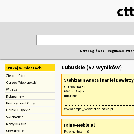
ct
Strona główna
Regulamin stro
Lubuskie (57 wyników)
Szukaj w miastach
Zielona Góra
Stahlzaun Aneta i Daniel Dawkrzyc
Gorzów Wielkopolski
Gorzowska 39
Witnica
66-460 Białcz
lubuskie
Dobiegniew
Kostrzyn nad Odrą
WWW:
https://www.stahlzaun.pl
Lipinki Łużyckie
Świebodzin
Nowy Kisielin
Fajne-Meble.pl
Chwalęcice
Przemysłowa 10