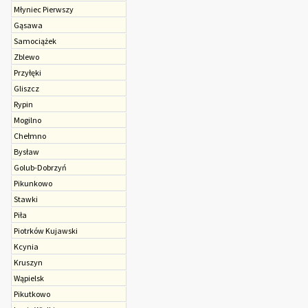
Młyniec Pierwszy
Gąsawa
Samociążek
Zblewo
Przyłęki
Gliszcz
Rypin
Mogilno
Chełmno
Bysław
Golub-Dobrzyń
Pikunkowo
Stawki
Piła
Piotrków Kujawski
Kcynia
Kruszyn
Wąpielsk
Pikutkowo