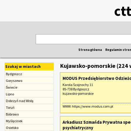
ct
Strona główna
Regulamin stro
Kujawsko-pomorskie (224 
Szukaj w miastach
Bydgoszcz
MODUS Przedsiębiorstwo Odzieżo
Goryszewo
Karola Szajnochy 11
Świecie
85-738 Bydgoszcz
kujawsko-pomorskie
Lipno
Dobrzyń nad Wisłą
WWW:
https://www.modus.com.pl
Toruń
Bobrowo
Myślęcinek
Arkadiusz Szmańda Prywatna specj
psychiatryczny
Osielsko