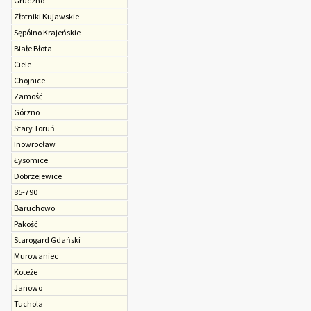
Gruczno
Złotniki Kujawskie
Sępólno Krajeńskie
Białe Błota
Ciele
Chojnice
Zamość
Górzno
Stary Toruń
Inowrocław
Łysomice
Dobrzejewice
85-790
Baruchowo
Pakość
Starogard Gdański
Murowaniec
Koteże
Janowo
Tuchola