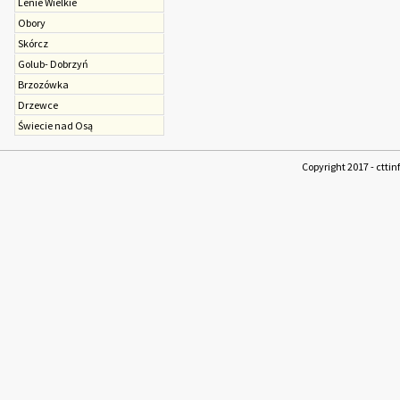
Lenie Wielkie
Obory
Skórcz
Golub- Dobrzyń
Brzozówka
Drzewce
Świecie nad Osą
Copyright 2017 - cttin