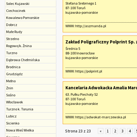
Stefana Srebrnego 1
Solec Kujawski
87-100 Toruń
Ciechocinek
kujawsko-pomorskie
Kowalewo Pomorskie
Dobrcz
WWW:
http://aszmanda.pl
Małe Rudy
Strzelno
Zakład Poligraficzny Polprint Sp. z
Rogowo/k. Żnina
Średnia 5
Turzno
88-100 Inowrocław
kujawsko-pomorskie
Dąbrowa Chełmińska
Brodnica
WWW:
https://polprint.pl
Grudziądz
Mełno
Kancelaria Adwokacka Amalia Ma
Żnin
63. Pułku Piechoty 52
Sośno
87-100 Toruń
Włocławek
kujawsko-pomorskie
Turzno k. Torunia
Lubicz
WWW:
https://adwokat-marczewska.pl
Sicienko
Nowa Wieś Wielka
Strona 23 z 23
«
1
2
3
4