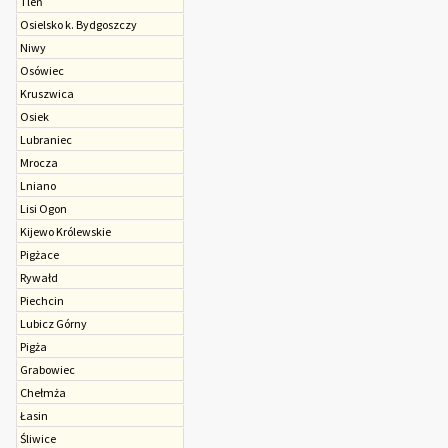
Tleń
Osielsko k. Bydgoszczy
Niwy
Osówiec
Kruszwica
Osiek
Lubraniec
Mrocza
Lniano
Lisi Ogon
Kijewo Królewskie
Pigżace
Rywałd
Piechcin
Lubicz Górny
Pigża
Grabowiec
Chełmża
Łasin
Śliwice