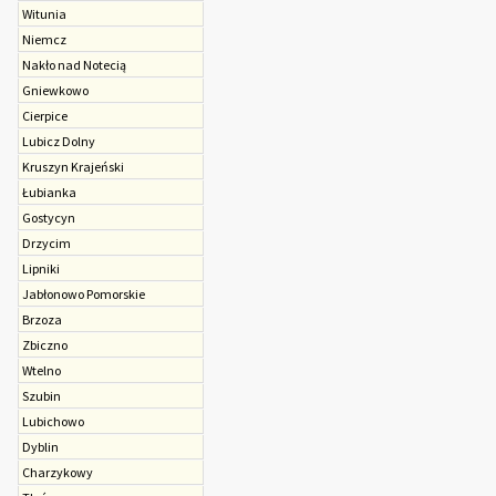
Witunia
Niemcz
Nakło nad Notecią
Gniewkowo
Cierpice
Lubicz Dolny
Kruszyn Krajeński
Łubianka
Gostycyn
Drzycim
Lipniki
Jabłonowo Pomorskie
Brzoza
Zbiczno
Wtelno
Szubin
Lubichowo
Dyblin
Charzykowy