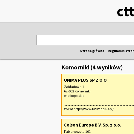
ct
Strona główna
Regulamin stro
Komorniki (4 wyników)
UNIMA PLUS SP Z O O
Zakładowa 1
62-052 Komorniki
wielkopolskie
WWW:
http://www.unimaplus.pl/
Colson Europe B.V. Sp. z o.o.
Fabianowska 101