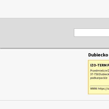
Dubiecko
IZO-TERM 
Przedmieście D
37-750 Dubiec
podkarpackie
WWW:
https://