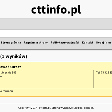
cttinfo.pl
Strona główna
Regulamin strony
Polityka prywatności
Kontakt
Dodaj firmę
 (1 wyników)
Paweł Kurasz
ubieckie 182
Tel: 73 315 8
ko
izo-term.eu
Copyright 2017 - cttinfo.pl. Strona wykorzystuje pliki cookies.