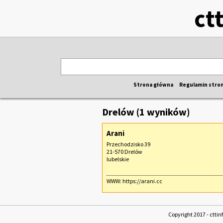
ct
Strona główna
Regulamin stro
Drelów (1 wyników)
Arani
Przechodzisko 39
21-570 Drelów
lubelskie
WWW:
https://arani.cc
Copyright 2017 - cttin