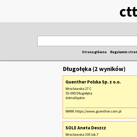
ct
Strona główna
Regulamin stro
Długołęka (2 wyników)
Guenther Polska Sp. z o.o.
Wrocławska 27 C
55-095 Długołęka
dolnośląskie
WWW:
https://www.guenther.com.pl
SOLE Aneta Deszcz
Wrocławska 33E lok.7