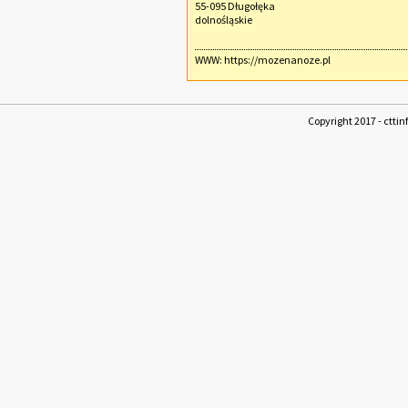
55-095 Długołęka
dolnośląskie
WWW:
https://mozenanoze.pl
Copyright 2017 - cttin