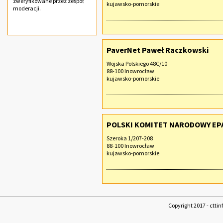
zweryfikowane przez zespół
kujawsko-pomorskie
moderacji.
PaverNet Paweł Raczkowski
Wojska Polskiego 48C/10
88-100 Inowrocław
kujawsko-pomorskie
POLSKI KOMITET NARODOWY EP
Szeroka 1/207-208
88-100 Inowrocław
kujawsko-pomorskie
Copyright 2017 - cttin