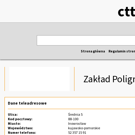
ct
Strona główna
Regulamin stro
Zakład Poligr
Dane teleadresowe
Ulica:
Średnia 5
Kod pocztowy:
88-100
Miasto:
Inowrocław
Województwo:
kujawsko-pomorskie
Numer telefonu:
52 357 15 91