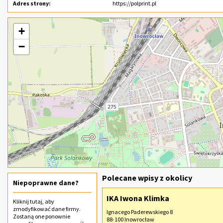
Adres strony:
https://polprint.pl
+
−
Polecane wpisy z okolicy
Niepoprawne dane?
IKA Iwona Klimka
Kliknij
tutaj
, aby
zmodyfikować dane firmy.
Ignacego Paderewskiego 8
Zostaną one ponownie
88-100 Inowrocław