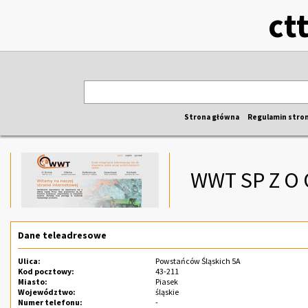
ct
Strona główna
Regulamin stro
WWT SP Z O 
Dane teleadresowe
Ulica:
Powstańców Śląskich 5A
Kod pocztowy:
43-211
Miasto:
Piasek
Województwo:
śląskie
Numer telefonu:
-