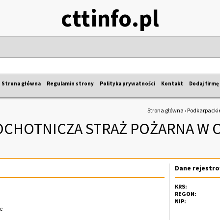
cttinfo.pl
Strona główna
Regulamin strony
Polityka prywatności
Kontakt
Dodaj firmę
Strona główna
›
Podkarpacki
OCHOTNICZA STRAŻ POŻARNA W 
Dane rejestr
KRS:
REGON:
NIP:
e