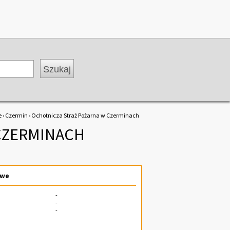
e
›
Czermin
› Ochotnicza Straż Pożarna w Czerminach
CZERMINACH
owe
-
-
-