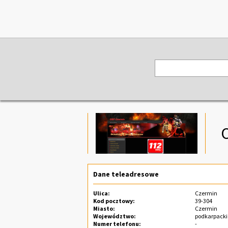
Dane teleadresowe
Ulica:
Czermin
Kod pocztowy:
39-304
Miasto:
Czermin
Województwo:
podkarpacki
Numer telefonu:
-