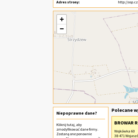
Adres strony:
http://osp.c
+
−
Polecane wp
Niepoprawne dane?
BROWAR RZ
Kliknij
tutaj
, aby
zmodyfikować dane firmy.
Wojkówka 60
Zostaną one ponownie
38-471 Wojasz