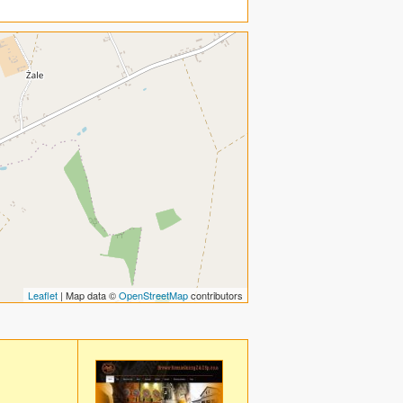
Leaflet
| Map data ©
OpenStreetMap
contributors