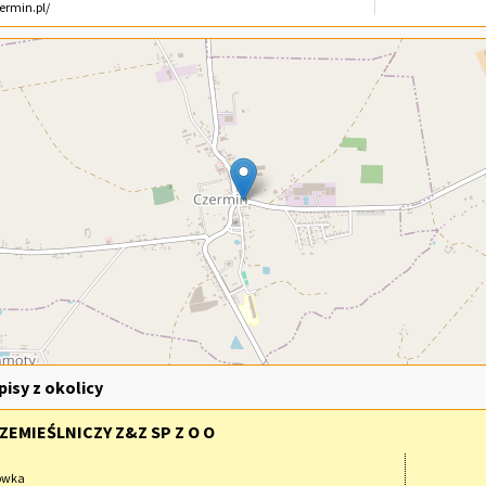
zermin.pl/
isy z okolicy
EMIEŚLNICZY Z&Z SP Z O O
ówka