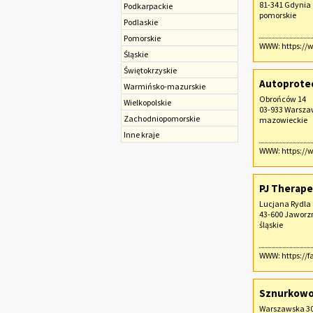
81-341 Gdynia
Podkarpackie
pomorskie
Podlaskie
Pomorskie
WWW:
https:/
Śląskie
Świętokrzyskie
Autoprotect
Warmińsko-mazurskie
Obrońców 14
Wielkopolskie
03-933 Warsz
Zachodniopomorskie
mazowieckie
Inne kraje
WWW:
https://
PJ Therape
Lucjana Rydla 
43-600 Jaworz
śląskie
WWW:
https://f
Sznurkow
Warszawska 3