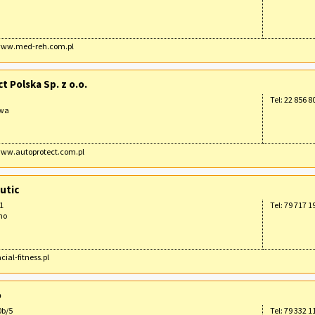
/www.med-reh.com.pl
 Polska Sp. z o.o.
Tel: 22 856 8
awa
www.autoprotect.com.pl
utic
1
Tel: 79 717 1
no
acial-fitness.pl
o
0b/5
Tel: 79 332 1