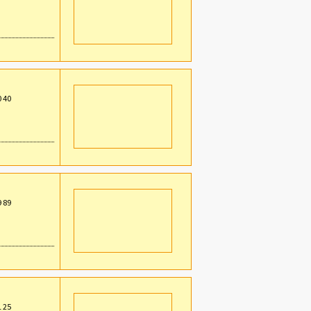
0 40
9 89
1 25