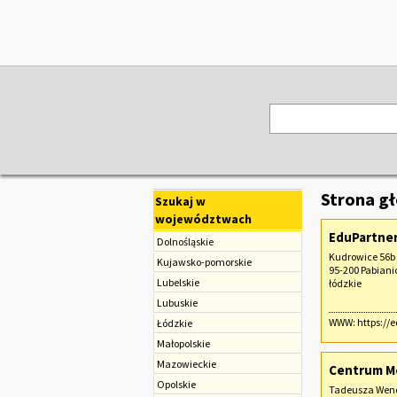
Strona g
Szukaj w
województwach
EduPartner
Dolnośląskie
Kudrowice 56b
Kujawsko-pomorskie
95-200 Pabiani
Lubelskie
łódzkie
Lubuskie
WWW:
https://
Łódzkie
Małopolskie
Mazowieckie
Centrum Me
Opolskie
Tadeusza Wen