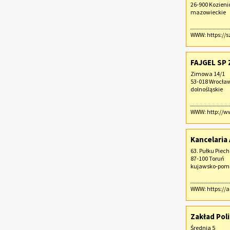
26-900 Kozieni
mazowieckie
WWW:
https://
FAJGEL SP 
Zimowa 14/1
53-018 Wrocła
dolnośląskie
WWW:
http://w
Kancelaria
63. Pułku Piech
87-100 Toruń
kujawsko-pomo
WWW:
https:/
Zakład Poli
Średnia 5