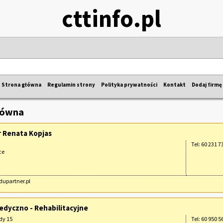
cttinfo.pl
Strona główna
Regulamin strony
Polityka prywatności
Kontakt
Dodaj firmę
łówna
 Renata Kopjas
Tel: 60 231 7
ce
edupartner.pl
dyczno - Rehabilitacyjne
dy 15
Tel: 60 950 5