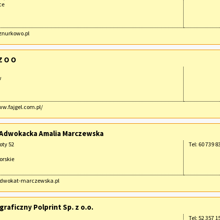
ce
sznurkowo.pl
Z O O
w
ww.fajgel.com.pl/
 Adwokacka Amalia Marczewska
oty 52
Tel: 60 739 8
rskie
/adwokat-marczewska.pl
graficzny Polprint Sp. z o.o.
Tel: 52 357 1