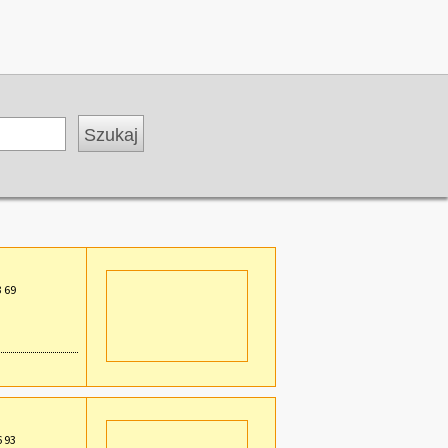
3 69
6 93