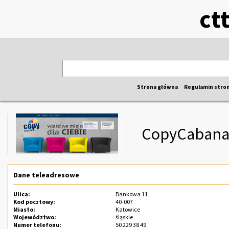
ct
Strona główna
Regulamin stro
CopyCaban
Dane teleadresowe
Ulica:
Bankowa 11
Kod pocztowy:
40-007
Miasto:
Katowice
Województwo:
śląskie
Numer telefonu:
50 229 38 49