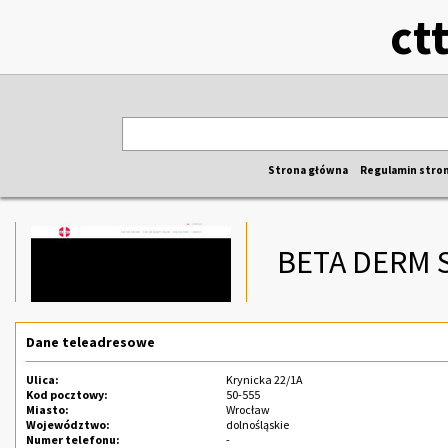
ct
Strona główna
Regulamin stro
BETA DERM S
Dane teleadresowe
Ulica:
Krynicka 22/1A
Kod pocztowy:
50-555
Miasto:
Wrocław
Województwo:
dolnośląskie
Numer telefonu:
-