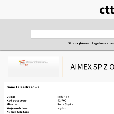
ct
Strona główna
Regulamin stro
AIMEX SP Z 
Dane teleadresowe
Ulica:
Różana 7
Kod pocztowy:
41-700
Miasto:
Ruda Śląska
Województwo:
śląskie
Numer telefonu:
-