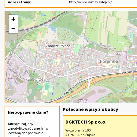
Adres strony:
http://www.aimex.sklep.pl/
+
−
Polecane wpisy z okolicy
Niepoprawne dane?
DGKTECH Sp z o.o.
Kliknij
tutaj
, aby
zmodyfikować dane firmy.
Wyzwolenia 100
Zostaną one ponownie
41-707 Ruda Śląska