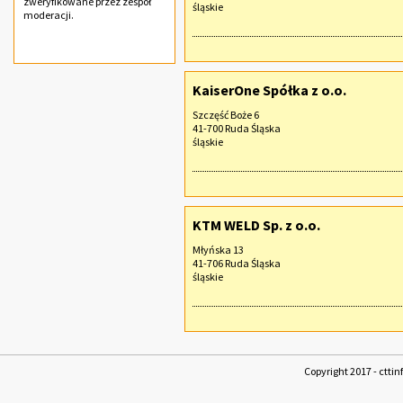
zweryfikowane przez zespół
śląskie
moderacji.
KaiserOne Spółka z o.o.
Szczęść Boże 6
41-700 Ruda Śląska
śląskie
KTM WELD Sp. z o.o.
Młyńska 13
41-706 Ruda Śląska
śląskie
Copyright 2017 - cttin